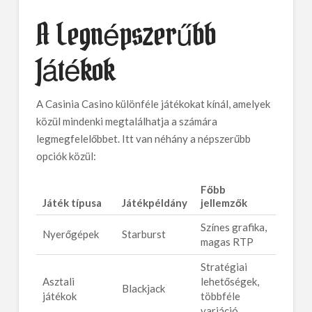
A Legnépszerűbb
Játékok
A Casinia Casino különféle játékokat kínál, amelyek
közül mindenki megtalálhatja a számára
legmegfelelőbbet. Itt van néhány a népszerűbb
opciók közül:
Főbb
Játék típusa
Játékpéldány
jellemzők
Színes grafika,
Nyerőgépek
Starburst
magas RTP
Stratégiai
Asztali
lehetőségek,
Blackjack
játékok
többféle
variáció