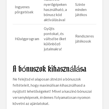
nyerőgépeken
Szinte
Ingyenes
használható, a
minden
pörgetések
bónusz kód
játékos
aktiválásával
Gyűjts
pontokat, és
Rendszeres
Hűségprogram
váltsd be őket
játékosok
különböző
jutalmakra!
A bónuszok kihasználása
Ne felejtsd el alaposan átnézni a bónuszok
feltételeit, hogy maximálisan kihasználhasd a
nyújtott lehetőségeket! Mivel a kaszinó bónuszai
versenyképesek, érdemes folyamatosan nyomon
követni az ajánlatokat.