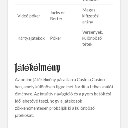
Magas
Jacks or
Videó póker
kifizetési
Better
arány
Versenyek,
Kártyajátékok
Póker
különböző
tétek
Játékélmény
Az online játékélmény páratlan a Casinia Casino-
ban, amely különösen figyelmet fordít a felhasználói
élményre. Az intuitív navigáció és a gyors betöltési
idő lehetővé teszi, hogy a játékosok
zökkenőmentesen próbálják ki a különböző
játékokat.