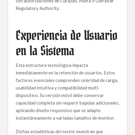
con autorizaciones de Curazao, Malta o Gibraltar
Regulatory Authority.
Experiencia de Usuario
en la Sistema
Esta estructura tecnológica impacta
inmediatamente en la retención de usuarios. Estos
factores esenciales comprenden celeridad de carga,
usabilidad intuitiva y compatibilidad multi-
dispositivo. Su versión móvil debe conservar
capacidad completa sin requerir bajadas adicionales,
aplicando diseño responsivo que se adapte
instantáneamente a variadas tamaños de monitor.
Dichas estadísticas del sector muestran que