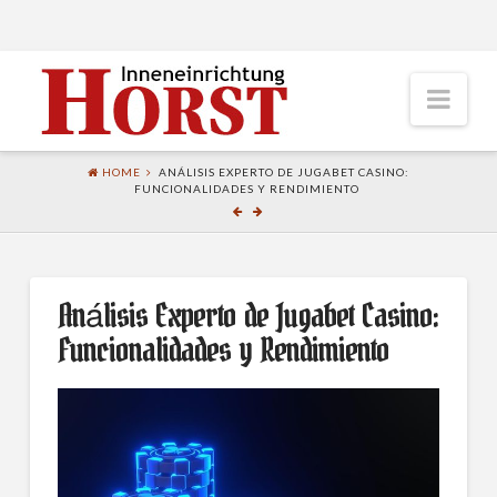
Nav
HOME
ANÁLISIS EXPERTO DE JUGABET CASINO:
Home
FUNCIONALIDADES Y RENDIMIENTO
Service
Fußboden
Análisis Experto de Jugabet Casino:
Malerarbeiten
Funcionalidades y Rendimiento
Deko und Gardinen
Sonnenschutz
Polster
Portfolio