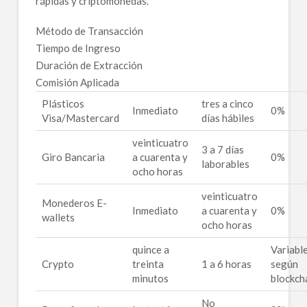
rápidas y criptomonedas.
Método de Transacción
Tiempo de Ingreso
Duración de Extracción
Comisión Aplicada
Plásticos
tres a cinco
Inmediato
0%
Visa/Mastercard
días hábiles
veinticuatro
3 a 7 días
Giro Bancaria
a cuarenta y
0%
laborables
ocho horas
veinticuatro
Monederos E-
Inmediato
a cuarenta y
0%
wallets
ocho horas
quince a
Variabl
Crypto
treinta
1 a 6 horas
según
minutos
blockch
No