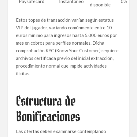
Paysafecard
Instantáneo
0%
disponible
Estos topes de transacción varían según estatus
VIP del jugador, variando comúnmente entre 10
euros mínimo para ingresos hasta 5.000 euros por
mes en cobros para perfiles normales. Dicha
comprobación KYC (Know Your Customer) requiere
archivos certificada previo del inicial extracción,
procedimiento normal que impide actividades
ilícitas.
Estructura de
Bonificaciones
Las ofertas deben examinarse contemplando