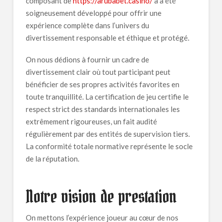
composant de
https://arubabet.casino/
a a été
soigneusement développé pour offrir une
expérience complète dans l’univers du
divertissement responsable et éthique et protégé.
On nous dédions à fournir un cadre de
divertissement clair où tout participant peut
bénéficier de ses propres activités favorites en
toute tranquillité. La certification de jeu certifie le
respect strict des standards internationales les
extrêmement rigoureuses, un fait audité
régulièrement par des entités de supervision tiers.
La conformité totale normative représente le socle
de la réputation.
Notre vision de prestation
On mettons l’expérience joueur au cœur de nos