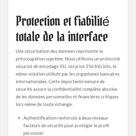
Protection et fiabilité
totale de la interface
Une sécurisation des données représente la
préoccupation suprême. Nous utilisons un protocole
sécurisé de encodage SSL sécurisé 256 bits bits, la
même solution utilisée par les organismes bancaires
internationales. Cette importante mesure de
sécurité assure la confidentialité complète absolue
de les données personnelles et financières critiques
lors même de toute échange.
Authentification renforcée à deux niveaux
facteurs de sécurité pour protéger le profil
personnel