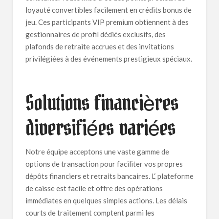
loyauté convertibles facilement en crédits bonus de
jeu. Ces participants VIP premium obtiennent à des
gestionnaires de profil dédiés exclusifs, des
plafonds de retraite accrues et des invitations
privilégiées à des événements prestigieux spéciaux.
Solutions financières
diversifiées variées
Notre équipe acceptons une vaste gamme de
options de transaction pour faciliter vos propres
dépôts financiers et retraits bancaires. L‘ plateforme
de caisse est facile et offre des opérations
immédiates en quelques simples actions. Les délais
courts de traitement comptent parmi les