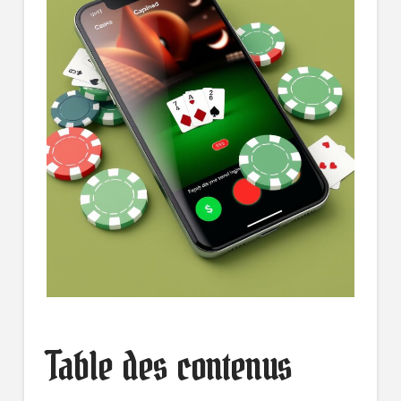
Kontakt
Table des contenus