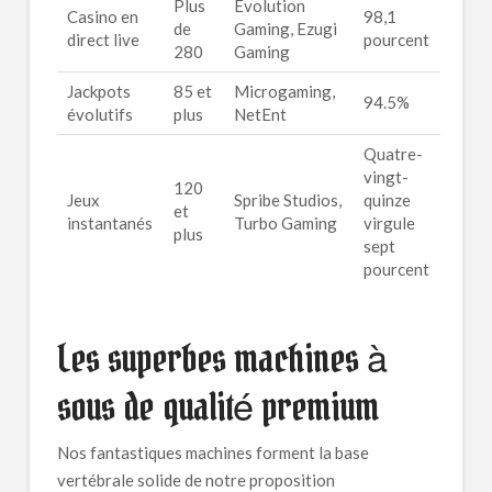
Plus
Evolution
Casino en
98,1
de
Gaming, Ezugi
direct live
pourcent
280
Gaming
Jackpots
85 et
Microgaming,
94.5%
évolutifs
plus
NetEnt
Quatre-
vingt-
120
Jeux
Spribe Studios,
quinze
et
instantanés
Turbo Gaming
virgule
plus
sept
pourcent
Les superbes machines à
sous de qualité premium
Nos fantastiques machines forment la base
vertébrale solide de notre proposition