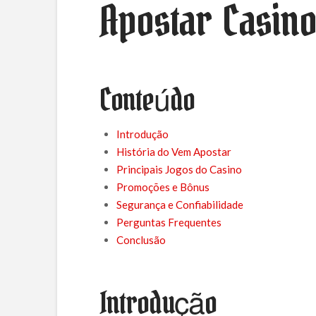
Apostar Casin
Conteúdo
Introdução
História do Vem Apostar
Principais Jogos do Casino
Promoções e Bônus
Segurança e Confiabilidade
Perguntas Frequentes
Conclusão
Introdução