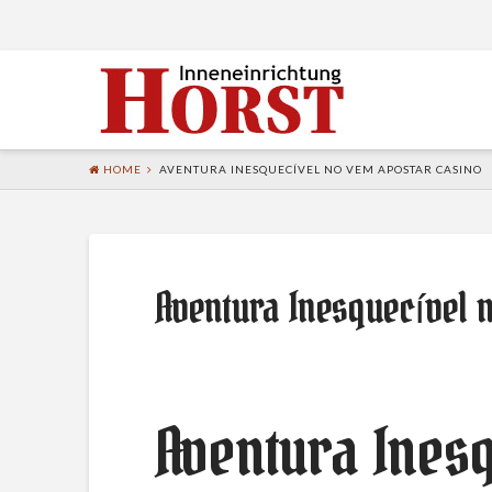
HOME
AVENTURA INESQUECÍVEL NO VEM APOSTAR CASINO
Aventura Inesquecível 
Aventura Ines