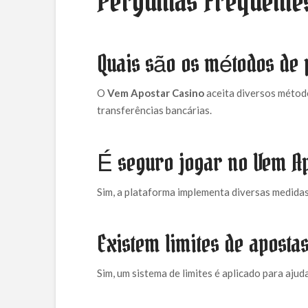
Perguntas Frequente
Quais são os métodos de 
O
Vem Apostar Casino
aceita diversos métodos
transferências bancárias.
É seguro jogar no Vem A
Sim, a plataforma implementa diversas medida
Existem limites de aposta
Sim, um sistema de limites é aplicado para aju