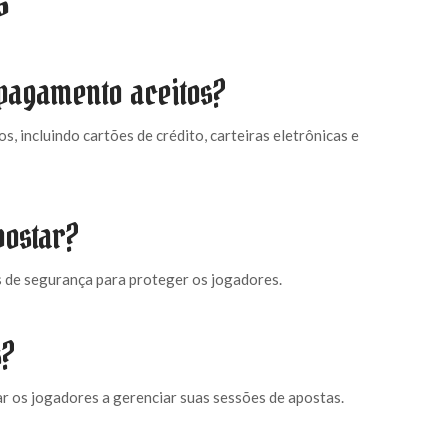
s
pagamento aceitos?
, incluindo cartões de crédito, carteiras eletrônicas e
postar?
s de segurança para proteger os jogadores.
s?
dar os jogadores a gerenciar suas sessões de apostas.