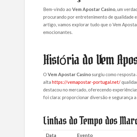
Bem-vindo ao
Vem Apostar Casino
, um verda
procurando por entretenimento de qualidade e 
artigo, vamos explorar tudo que o Vem Apostar 
emocionantes.
História do Vem Apos
O
Vem Apostar Casino
surgiu como resposta 
alta
https://vemapostar-portugal.net/
qualida
destacou no mercado, oferecendo experiências 
foi clara: proporcionar diversão e segurança a
Linhas do Tempo dos Marc
Data
Evento