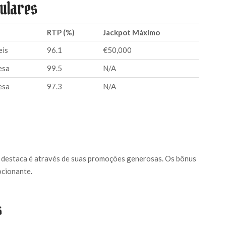
ulares
RTP (%)
Jackpot Máximo
eis
96.1
€50,000
esa
99.5
N/A
esa
97.3
N/A
 destaca é através de suas promoções generosas. Os bônus
ocionante.
s