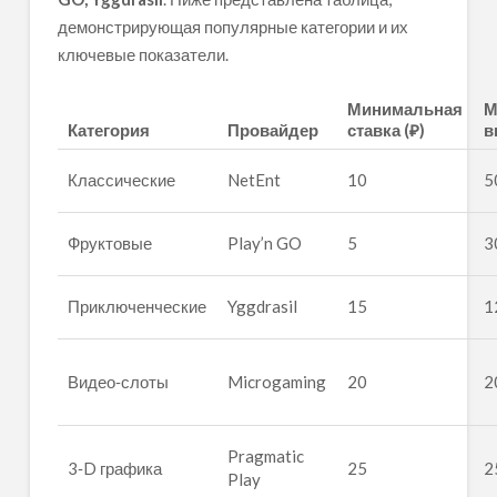
демонстрирующая популярные категории и их
ключевые показатели.
Минимальная
М
Категория
Провайдер
ставка (₽)
в
Классические
NetEnt
10
5
Фруктовые
Play’n GO
5
3
Приключенческие
Yggdrasil
15
1
Видео‑слоты
Microgaming
20
2
Pragmatic
3‑D графика
25
2
Play