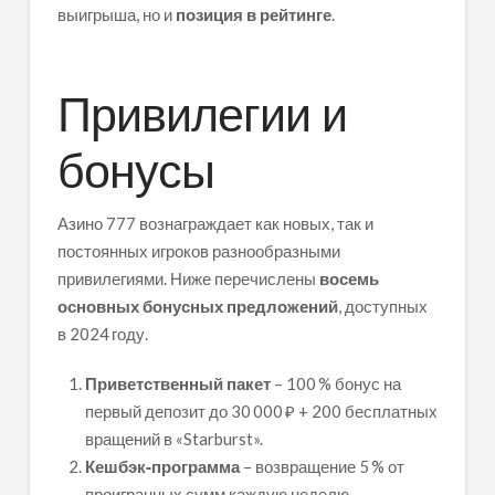
выигрыша, но и
позиция в рейтинге
.
Привилегии и
бонусы
Азино 777 вознаграждает как новых, так и
постоянных игроков разнообразными
привилегиями. Ниже перечислены
восемь
основных бонусных предложений
, доступных
в 2024 году.
Приветственный пакет
– 100 % бонус на
первый депозит до 30 000 ₽ + 200 бесплатных
вращений в «Starburst».
Кешбэк‑программа
– возвращение 5 % от
проигранных сумм каждую неделю,