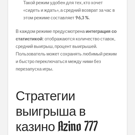
Такой режим удобен для тех, кто хочет
«сидеть и ждать», а средний возврат за час в
этом режиме составляет
96,3 %
.
В каждом режиме предусмотрена
интеграция со
статистикой
: отображаются количество ставок,
средний выигрыш, процент выигрышей.
Пользователь может сохранять любимый режим
и быстро переключаться между ними без
перезапуска игры.
Стратегии
выигрыша в
казино Azino 777