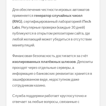
Для обеспечения честности игровых автоматов
применяется
генератор случайных чисел
(RNG)
, сертифицированный лабораторией
iTech
Labs
. Регулярные проверки (каждые 30 дней)
публикуются в открытом репозитории сайта, где
любой желающий может убедиться в отсутствии
манипуляций.
Финансовая безопасность достигается за счёт
изолированных платёжных шлюзов
. Депозиты
проходят через отдельные серверы, а
информация о банковских реквизитах хранится в
зашифрованном виде, недоступном даже
сотрудникам казино.
Служба поддержки работает круглосуточно и
отвечает за любые вопросы, связанные с