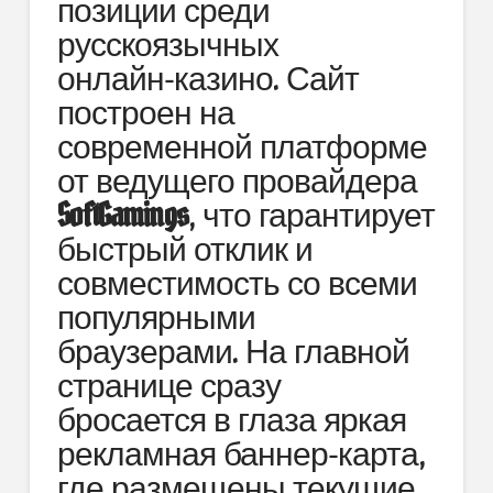
позиции среди
русскоязычных
онлайн‑казино. Сайт
построен на
современной платформе
от ведущего провайдера
SoftGamings
, что гарантирует
быстрый отклик и
совместимость со всеми
популярными
браузерами. На главной
странице сразу
бросается в глаза яркая
рекламная баннер‑карта,
где размещены текущие