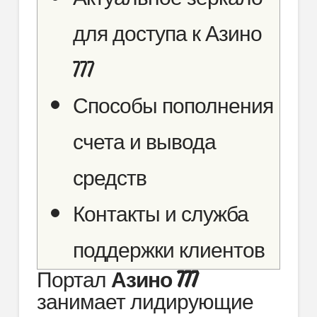
для доступа к Азино
777
Способы пополнения
счета и вывода
средств
Контакты и служба
поддержки клиентов
Портал
Азино 777
занимает лидирующие