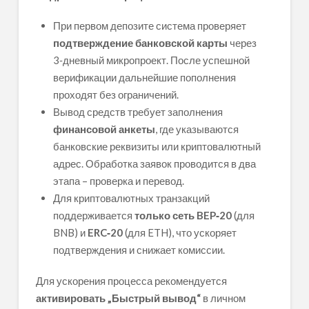
При первом депозите система проверяет
подтверждение банковской карты
через
3‑дневный микропроект. После успешной
верификации дальнейшие пополнения
проходят без ограничений.
Вывод средств требует заполнения
финансовой анкеты
, где указываются
банковские реквизиты или криптовалютный
адрес. Обработка заявок проводится в два
этапа – проверка и перевод.
Для криптовалютных транзакций
поддерживается
только сеть BEP‑20
(для
BNB) и
ERC‑20
(для ETH), что ускоряет
подтверждения и снижает комиссии.
Для ускорения процесса рекомендуется
активировать „Быстрый вывод“
в личном