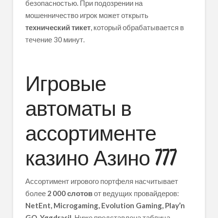
безопасностью. При подозрении на
мошенничество игрок может открыть
технический тикет
, который обрабатывается в
течение 30 минут.
Игровые
автоматы в
ассортименте
казино Азино 777
Ассортимент игрового портфеля насчитывает
более
2 000 слотов
от ведущих провайдеров:
NetEnt, Microgaming, Evolution Gaming, Play’n
GO, Yggdrasil
. Ниже представлена таблица,