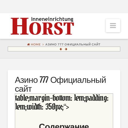
Nav
HOME
АЗИНО 777 ОФИЦИАЛЬНЫЙ САЙТ
Home
Service
Fußboden
Азино 777 Официальный
Malerarbeiten
сайт
Deko und Gardinen
table;margin-bottom: 1em;padding:
1em;width: 350px;“>
Sonnenschutz
Polster
Содержание
Portfolio