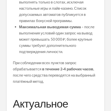
выполнять только в слотах, исключая
настольные игры и лайв‑казино. Список
допускаемых автоматов публикуется в
правилах бонусной программы.
Максимальная выводимая сумма
– после
выполнения условий один запрос на вывод
может превышать 50 000 ₽; более крупные
суммы требуют дополнительного
подтверждения личности.
При соблюдении всех пунктов запрос
обрабатывается
в течение 2‑4 рабочих часов
,
после чего средства переводятся на выбранный
платёжный метод.
Актуальное