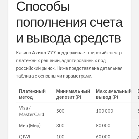
Способы
пополнения счета
и вывода средств
Казино
Azино 777
поддерживает широкий спектр
платёжных решений, адаптированных под
российский рынок. Ниже представлена детальная
таблица с основными параметрами.
Платёжный
Минимальный
Максимальный
метод
депозит (₽)
вывод (₽)
Visa /
500
100 000
MasterCard
Мир (Мир)
300
80 000
QIWI
100
60 000