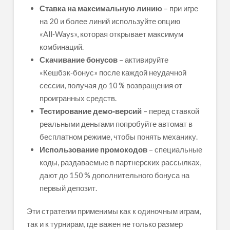
Ставка на максимальную линию
– при игре
на 20 и более линий используйте опцию
«All‑Ways», которая открывает максимум
комбинаций.
Скачивание бонусов
– активируйте
«Кешбэк‑бонус» после каждой неудачной
сессии, получая до 10 % возвращения от
проигранных средств.
Тестирование демо‑версий
– перед ставкой
реальными деньгами попробуйте автомат в
бесплатном режиме, чтобы понять механику.
Использование промокодов
– специальные
коды, раздаваемые в партнерских рассылках,
дают до 150 % дополнительного бонуса на
первый депозит.
Эти стратегии применимы как к одиночным играм,
так и к турнирам, где важен не только размер