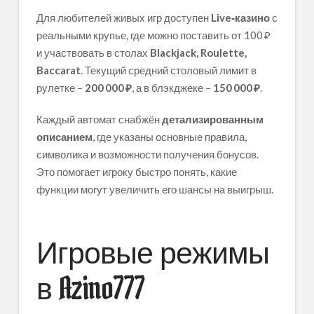
Для любителей живых игр доступен
Live‑казино
с
реальными крупье, где можно поставить от 100 ₽
и участвовать в столах
Blackjack, Roulette,
Baccarat
. Текущий средний столовый лимит в
рулетке –
200 000 ₽
, а в блэкджеке –
150 000 ₽
.
Каждый автомат снабжён
детализированным
описанием
, где указаны основные правила,
символика и возможности получения бонусов.
Это помогает игроку быстро понять, какие
функции могут увеличить его шансы на выигрыш.
Игровые режимы
в Azino777