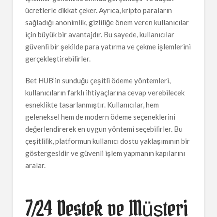
ücretlerle dikkat çeker. Ayrıca, kripto paraların
sağladığı anonimlik, gizliliğe önem veren kullanıcılar
için büyük bir avantajdır. Bu sayede, kullanıcılar
güvenli bir şekilde para yatırma ve çekme işlemlerini
gerçekleştirebilirler.
Bet HUB’in sunduğu çeşitli ödeme yöntemleri,
kullanıcıların farklı ihtiyaçlarına cevap verebilecek
esneklikte tasarlanmıştır. Kullanıcılar, hem
geleneksel hem de modern ödeme seçeneklerini
değerlendirerek en uygun yöntemi seçebilirler. Bu
çeşitlilik, platformun kullanıcı dostu yaklaşımının bir
göstergesidir ve güvenli işlem yapmanın kapılarını
aralar.
7/24 Destek ve Müşteri