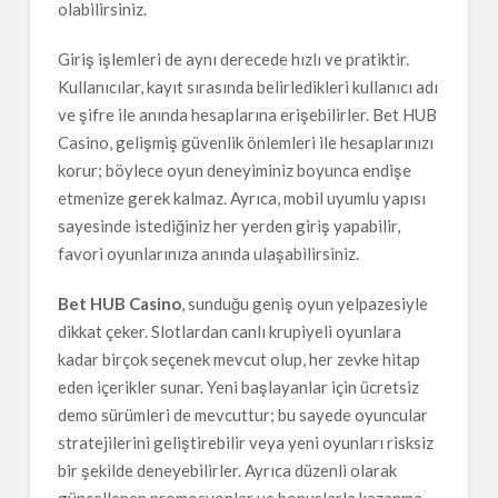
olabilirsiniz.
Giriş işlemleri de aynı derecede hızlı ve pratiktir.
Kullanıcılar, kayıt sırasında belirledikleri kullanıcı adı
ve şifre ile anında hesaplarına erişebilirler. Bet HUB
Casino, gelişmiş güvenlik önlemleri ile hesaplarınızı
korur; böylece oyun deneyiminiz boyunca endişe
etmenize gerek kalmaz. Ayrıca, mobil uyumlu yapısı
sayesinde istediğiniz her yerden giriş yapabilir,
favori oyunlarınıza anında ulaşabilirsiniz.
Bet HUB Casino
, sunduğu geniş oyun yelpazesiyle
dikkat çeker. Slotlardan canlı krupiyeli oyunlara
kadar birçok seçenek mevcut olup, her zevke hitap
eden içerikler sunar. Yeni başlayanlar için ücretsiz
demo sürümleri de mevcuttur; bu sayede oyuncular
stratejilerini geliştirebilir veya yeni oyunları risksiz
bir şekilde deneyebilirler. Ayrıca düzenli olarak
güncellenen promosyonlar ve bonuslarla kazanma