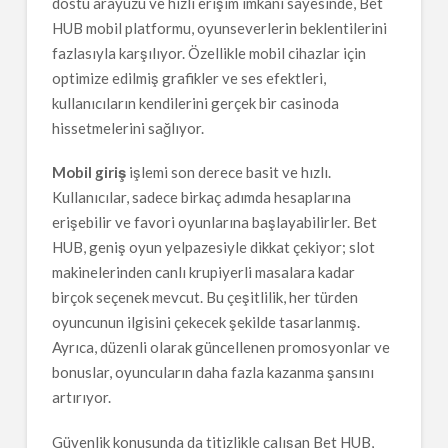
dostu arayüzü ve hızlı erişim imkanı sayesinde, Bet
HUB mobil platformu, oyunseverlerin beklentilerini
fazlasıyla karşılıyor. Özellikle mobil cihazlar için
optimize edilmiş grafikler ve ses efektleri,
kullanıcıların kendilerini gerçek bir casinoda
hissetmelerini sağlıyor.
Mobil giriş
işlemi son derece basit ve hızlı.
Kullanıcılar, sadece birkaç adımda hesaplarına
erişebilir ve favori oyunlarına başlayabilirler. Bet
HUB, geniş oyun yelpazesiyle dikkat çekiyor; slot
makinelerinden canlı krupiyerli masalara kadar
birçok seçenek mevcut. Bu çeşitlilik, her türden
oyuncunun ilgisini çekecek şekilde tasarlanmış.
Ayrıca, düzenli olarak güncellenen promosyonlar ve
bonuslar, oyuncuların daha fazla kazanma şansını
artırıyor.
Güvenlik konusunda da titizlikle çalışan Bet HUB,