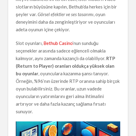
slotların büyüsüne kapılın, Bethub’da herkes için bir
şeyler var.
Görsel efektler ve ses tasarımı
, oyun
deneyimini daha da zenginleştiriyor ve oyuncuları
adeta oyunun içine çekiyor.
Slot oyunları,
Bethub Casino
’nun sunduğu
seçenekler arasında sadece eğlenceli olmakla
kalmıyor, aynı zamanda kazançlı da olabiliyor.
RTP
(Return to Player) oranları oldukça yüksek olan
bu oyunlar
, oyunculara kazanma şansı tanıyor.
Örneğin, %96’nın üzerinde RTP oranına sahip birçok
oyun bulabilirsiniz. Bu oranlar, uzun vadede
oyuncuların yatırımlarını geri alma ihtimalini
artırıyor ve daha fazla kazanç sağlama fırsatı
sunuyor.