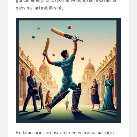
şansınızı artırabilirsiniz.
Kullanıcıların sorunsuz bir deneyim yaşaması için