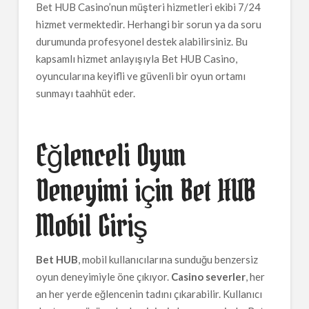
Bet HUB Casino’nun müşteri hizmetleri ekibi 7/24
hizmet vermektedir. Herhangi bir sorun ya da soru
durumunda profesyonel destek alabilirsiniz. Bu
kapsamlı hizmet anlayışıyla Bet HUB Casino,
oyuncularına keyifli ve güvenli bir oyun ortamı
sunmayı taahhüt eder.
Eğlenceli Oyun
Deneyimi için Bet HUB
Mobil Giriş
Bet HUB
, mobil kullanıcılarına sunduğu benzersiz
oyun deneyimiyle öne çıkıyor.
Casino severler
, her
an her yerde eğlencenin tadını çıkarabilir. Kullanıcı