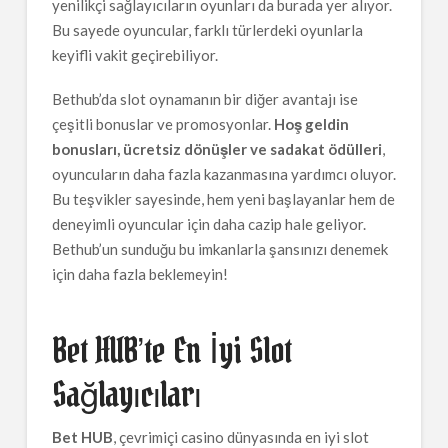
yenilikçi sağlayıcıların oyunları da burada yer alıyor.
Bu sayede oyuncular, farklı türlerdeki oyunlarla
keyifli vakit geçirebiliyor.
Bethub’da slot oynamanın bir diğer avantajı ise
çeşitli bonuslar ve promosyonlar.
Hoş geldin
bonusları, ücretsiz dönüşler ve sadakat ödülleri
,
oyuncuların daha fazla kazanmasına yardımcı oluyor.
Bu teşvikler sayesinde, hem yeni başlayanlar hem de
deneyimli oyuncular için daha cazip hale geliyor.
Bethub’un sunduğu bu imkanlarla şansınızı denemek
için daha fazla beklemeyin!
Bet HUB’te En İyi Slot
Sağlayıcıları
Bet HUB
, çevrimiçi casino dünyasında en iyi slot