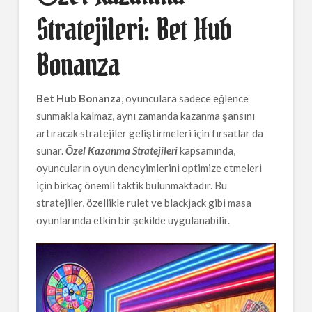
Stratejileri: Bet Hub
Bonanza
Bet Hub Bonanza
, oyunculara sadece eğlence
sunmakla kalmaz, aynı zamanda kazanma şansını
artıracak stratejiler geliştirmeleri için fırsatlar da
sunar.
Özel Kazanma Stratejileri
kapsamında,
oyuncuların oyun deneyimlerini optimize etmeleri
için birkaç önemli taktik bulunmaktadır. Bu
stratejiler, özellikle rulet ve blackjack gibi masa
oyunlarında etkin bir şekilde uygulanabilir.