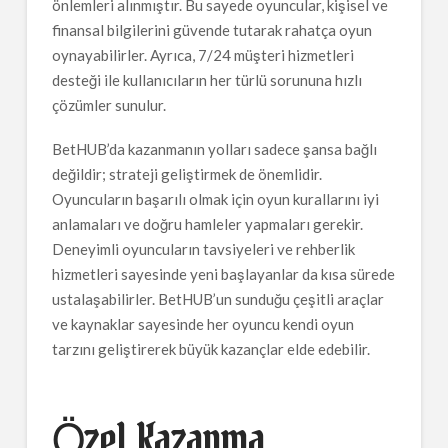
önlemleri alınmıştır. Bu sayede oyuncular, kişisel ve
finansal bilgilerini güvende tutarak rahatça oyun
oynayabilirler. Ayrıca, 7/24 müşteri hizmetleri
desteği ile kullanıcıların her türlü sorununa hızlı
çözümler sunulur.
BetHUB’da kazanmanın yolları sadece şansa bağlı
değildir; strateji geliştirmek de önemlidir.
Oyuncuların başarılı olmak için oyun kurallarını iyi
anlamaları ve doğru hamleler yapmaları gerekir.
Deneyimli oyuncuların tavsiyeleri ve rehberlik
hizmetleri sayesinde yeni başlayanlar da kısa sürede
ustalaşabilirler. BetHUB’un sunduğu çeşitli araçlar
ve kaynaklar sayesinde her oyuncu kendi oyun
tarzını geliştirerek büyük kazançlar elde edebilir.
Özel Kazanma