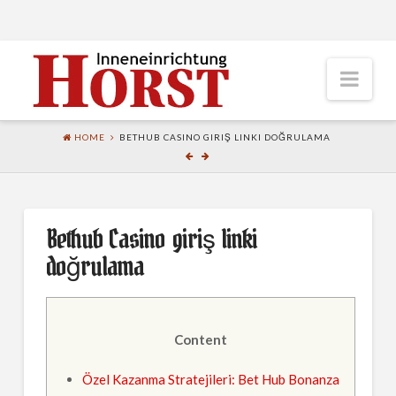
Nav
HOME
BETHUB CASINO GIRIŞ LINKI DOĞRULAMA
Home
Service
Fußboden
Bethub Casino giriş linki
doğrulama
Malerarbeiten
Deko und Gardinen
Sonnenschutz
Content
Polster
Özel Kazanma Stratejileri: Bet Hub Bonanza
Portfolio