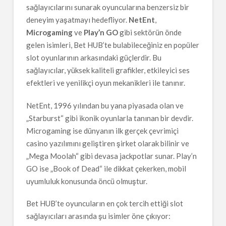
sağlayıcılarını sunarak oyuncularına benzersiz bir
deneyim yaşatmayı hedefliyor.
NetEnt
,
Microgaming
ve
Play’n GO
gibi sektörün önde
gelen isimleri, Bet HUB’te bulabileceğiniz en popüler
slot oyunlarının arkasındaki güçlerdir. Bu
sağlayıcılar, yüksek kaliteli grafikler, etkileyici ses
efektleri ve yenilikçi oyun mekanikleri ile tanınır.
NetEnt, 1996 yılından bu yana piyasada olan ve
„Starburst“ gibi ikonik oyunlarla tanınan bir devdir.
Microgaming ise dünyanın ilk gerçek çevrimiçi
casino yazılımını geliştiren şirket olarak bilinir ve
„Mega Moolah“ gibi devasa jackpotlar sunar. Play’n
GO ise „Book of Dead“ ile dikkat çekerken, mobil
uyumluluk konusunda öncü olmuştur.
Bet HUB’te oyuncuların en çok tercih ettiği slot
sağlayıcıları arasında şu isimler öne çıkıyor: