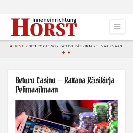
Nav
HOME
BETURO CASINO – KATTAVA KÄSIKIRJA PELIMAAILMAAN
Home
Service
Fußboden
Beturo Casino – Kattava Käsikirja
Pelimaailmaan
Malerarbeiten
Deko und Gardinen
Sonnenschutz
Polster
Portfolio