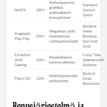
Korkealaatuiset
Starburst,
grafiikat,
NetEnt
180+
Gonzon
uudenaikaiset
Quest
bonuspiirteet
Bonanza
Megaways-pelit,
Sweet
Pragmatic
250+
huomattavat
Bonanza,
Play Play
voittopotentiaalit
Susi Gold
Gold
Evolution-
Crazy Time,
Reaaliaikaisen
yhtiö
100+
Salamaruletti
kasinon ykkönen
Gaming
Roulette
Book of
Mobiilioptimoidut
Play’n GO
120+
Dead,
pelituotteet
Reactoonz
Bonusjärjestelmä ja