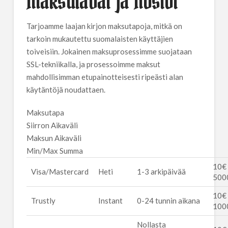
Maksutavat ja Nostot
Tarjoamme laajan kirjon maksutapoja, mitkä on
tarkoin mukautettu suomalaisten käyttäjien
toiveisiin. Jokainen maksuprosessimme suojataan
SSL-tekniikalla, ja prosessoimme maksut
mahdollisimman etupainotteisesti ripeästi alan
käytäntöjä noudattaen.
Maksutapa
Siirron Aikaväli
Maksun Aikaväli
Min/Max Summa
10€ 
Visa/Mastercard
Heti
1-3 arkipäivää
500
10€ 
Trustly
Instant
0-24 tunnin aikana
100
Nollasta