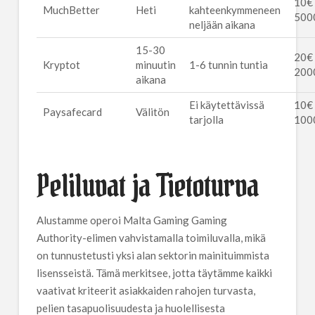
10€ 
MuchBetter
Heti
kahteenkymmeneen
500
neljään aikana
15-30
20€ 
Kryptot
minuutin
1-6 tunnin tuntia
200
aikana
Ei käytettävissä
10€ 
Paysafecard
Välitön
tarjolla
100
Peliluvat ja Tietoturva
Alustamme operoi Malta Gaming Gaming
Authority-elimen vahvistamalla toimiluvalla, mikä
on tunnustetusti yksi alan sektorin mainituimmista
lisensseistä. Tämä merkitsee, jotta täytämme kaikki
vaativat kriteerit asiakkaiden rahojen turvasta,
pelien tasapuolisuudesta ja huolellisesta