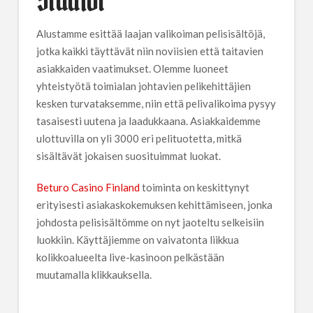
Studiot
Alustamme esittää laajan valikoiman pelisisältöjä,
jotka kaikki täyttävät niin noviisien että taitavien
asiakkaiden vaatimukset. Olemme luoneet
yhteistyötä toimialan johtavien pelikehittäjien
kesken turvataksemme, niin että pelivalikoima pysyy
tasaisesti uutena ja laadukkaana. Asiakkaidemme
ulottuvilla on yli 3000 eri pelituotetta, mitkä
sisältävät jokaisen suosituimmat luokat.
Beturo Casino Finland
toiminta on keskittynyt
erityisesti asiakaskokemuksen kehittämiseen, jonka
johdosta pelisisältömme on nyt jaoteltu selkeisiin
luokkiin. Käyttäjiemme on vaivatonta liikkua
kolikkoalueelta live-kasinoon pelkästään
muutamalla klikkauksella.