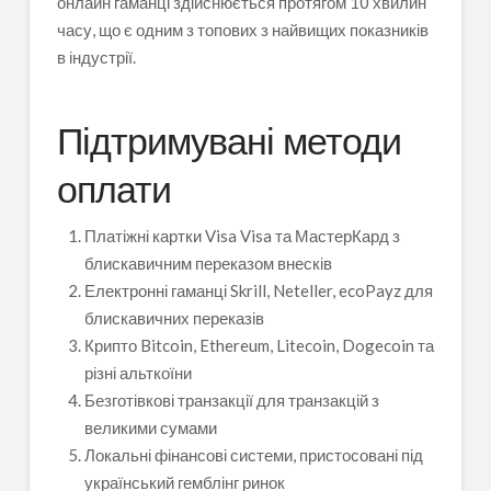
онлайн гаманці здійснюється протягом 10 хвилин
часу, що є одним з топових з найвищих показників
в індустрії.
Підтримувані методи
оплати
Платіжні картки Visa Visa та МастерКард з
блискавичним переказом внесків
Електронні гаманці Skrill, Neteller, ecoPayz для
блискавичних переказів
Крипто Bitcoin, Ethereum, Litecoin, Dogecoin та
різні альткоїни
Безготівкові транзакції для транзакцій з
великими сумами
Локальні фінансові системи, пристосовані під
український гемблінг ринок