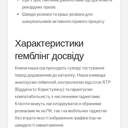
рекордних призів
Швидкі розваги та краш-розваги для
шанувальників активного ігрового процесу
Характеристики
гемблінг досвіду
Кожна наша гра проходить сувору тестування
перед додаванням до каталогу. Наша команда
аналізуємо геймплей, контролюємо відсоток RTP
(Віддача to Користувачу) та гарантуємо
компатибельність з численними гаджетами.
Клієнти можуть насолоджуватися обраними
розвагами як на ПК, так і на мобільних гаджетах
без втрати якості зображення графіки ігор чи
швидкості завантаження.