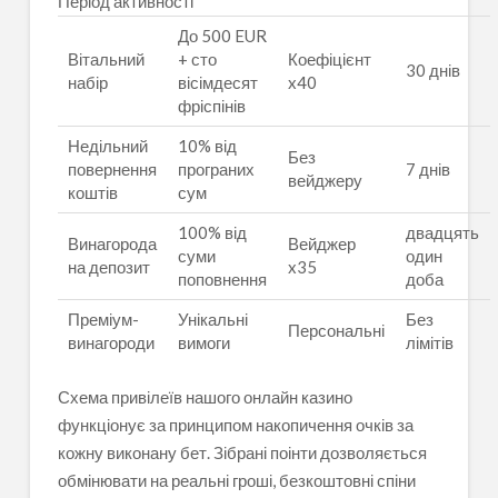
Період активності
До 500 EUR
Вітальний
+ сто
Коефіцієнт
30 днів
набір
вісімдесят
x40
фріспінів
Недільний
10% від
Без
повернення
програних
7 днів
вейджеру
коштів
сум
100% від
двадцять
Винагорода
Вейджер
суми
один
на депозит
x35
поповнення
доба
Преміум-
Унікальні
Без
Персональні
винагороди
вимоги
лімітів
Схема привілеїв нашого онлайн казино
функціонує за принципом накопичення очків за
кожну виконану бет. Зібрані поінти дозволяється
обмінювати на реальні гроші, безкоштовні спіни