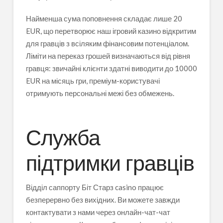
Найменша сума поповнення складає лише 20
EUR, що перетворює наш ігровий казино відкритим
для гравців з всіляким фінансовим потенціалом.
Ліміти на переказ грошей визначаються від рівня
гравця: звичайні клієнти здатні виводити до 10000
EUR на місяць гри, преміум-користувачі
отримують персональні межі без обмежень.
Служба
підтримки гравців
Відділ саппорту Біт Старз casino працює
безперервно без вихідних. Ви можете завжди
контактувати з нами через онлайн-чат-чат