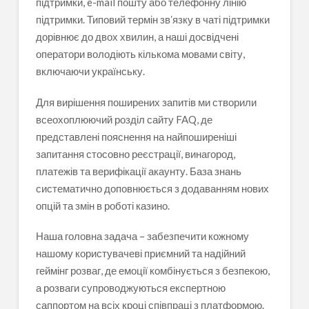
підтримки, e-mail пошту або телефонну лінію
підтримки. Типовий термін звʼязку в чаті підтримки
дорівнює до двох хвилин, а наші досвідчені
оператори володіють кількома мовами світу,
включаючи українську.
Для вирішення поширених запитів ми створили
всеохоплюючий розділ сайту FAQ, де
представлені пояснення на найпоширеніші
запитання стосовно реєстрації, винагород,
платежів та верифікації акаунту. База знань
систематично доповнюється з додаванням нових
опцій та змін в роботі казино.
Наша головна задача – забезпечити кожному
нашому користувачеві приємний та надійний
геймінг розваг, де емоції комбінується з безпекою,
а розваги супроводжуються експертною
саппортом на всіх кроці співпраці з платформою.