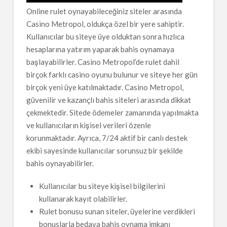
Online rulet oynayabileceğiniz siteler arasında
Casino Metropol, oldukça özel bir yere sahiptir.
Kullanıcılar bu siteye üye olduktan sonra hızlıca
hesaplarına yatırım yaparak bahis oynamaya
başlayabilirler. Casino Metropol’de rulet dahil
birçok farklı casino oyunu bulunur ve siteye her gün
birçok yeni üye katılmaktadır. Casino Metropol,
güvenilir ve kazançlı bahis siteleri arasında dikkat
çekmektedir. Sitede ödemeler zamanında yapılmakta
ve kullanıcıların kişisel verileri özenle
korunmaktadır. Ayrıca, 7/24 aktif bir canlı destek
ekibi sayesinde kullanıcılar sorunsuz bir şekilde
bahis oynayabilirler.
Kullanıcılar bu siteye kişisel bilgilerini
kullanarak kayıt olabilirler.
Rulet bonusu sunan siteler, üyelerine verdikleri
bonuslarla bedava bahis oynama imkanı