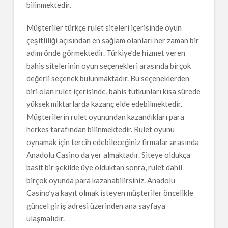
bilinmektedir.
Müşteriler türkçe rulet siteleri içerisinde oyun
çeşitliliği açısından en sağlam olanları her zaman bir
adım önde görmektedir. Türkiye’de hizmet veren
bahis sitelerinin oyun seçenekleri arasında birçok
değerli seçenek bulunmaktadır. Bu seçeneklerden
biri olan rulet içerisinde, bahis tutkunları kısa sürede
yüksek miktarlarda kazanç elde edebilmektedir.
Müşterilerin rulet oyunundan kazandıkları para
herkes tarafından bilinmektedir. Rulet oyunu
oynamak için tercih edebileceğiniz firmalar arasında
Anadolu Casino da yer almaktadır. Siteye oldukça
basit bir şekilde üye olduktan sonra, rulet dahil
birçok oyunda para kazanabilirsiniz. Anadolu
Casino’ya kayıt olmak isteyen müşteriler öncelikle
güncel giriş adresi üzerinden ana sayfaya
ulaşmalıdır.