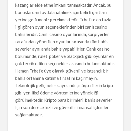
kazançlar elde etme imkanı tanımaktadır. Ancak, bu
bonuslardan faydalanabilmek için belirli şartları
yerine getirmeniz gerekmektedir. Trbet’te en fazla
ilgi gören oyun seçeneklerinden biri canlı casino
bahisleridir. Canlı casino oyunlarında, kurpiyerler
tarafından yönetilen oyunlar sırasında tüm bahis
severler aynı anda bahis yapabilirler. Canlı casino
bölümünde, rulet, poker ve blackjack gibi oyunlar en
çok tercih edilen seçenekler arasında bulunmaktadır.
Hemen Trbet’e üye olarak, güvenli ve kazançlı bir
bahis ortamına katılma fırsatını kaçırmayın.
Teknolojik gelişmeler sayesinde, müşterilerin kripto
gibi yenilikçi ödeme yöntemlerine yöneldiği
görülmektedir. Kripto para birimleri, bahis severler
için son derece hızlı ve güvenilir finansal işlemler
sağlamaktadır.