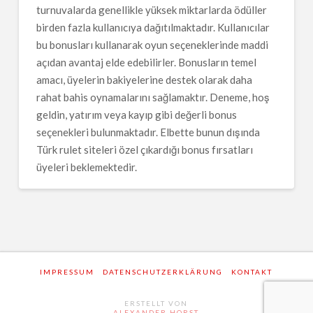
turnuvalarda genellikle yüksek miktarlarda ödüller
birden fazla kullanıcıya dağıtılmaktadır. Kullanıcılar
bu bonusları kullanarak oyun seçeneklerinde maddi
açıdan avantaj elde edebilirler. Bonusların temel
amacı, üyelerin bakiyelerine destek olarak daha
rahat bahis oynamalarını sağlamaktır. Deneme, hoş
geldin, yatırım veya kayıp gibi değerli bonus
seçenekleri bulunmaktadır. Elbette bunun dışında
Türk rulet siteleri özel çıkardığı bonus fırsatları
üyeleri beklemektedir.
Canlı
alexbigdeal
Rulet
oyna
sırasında
IMPRESSUM
DATENSCHUTZERKLÄRUNG
KONTAKT
dikkat
ERSTELLT VON
ALEXANDER HORST