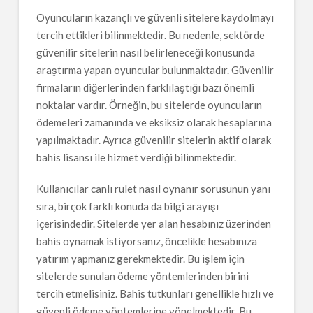
Oyuncuların kazançlı ve güvenli sitelere kaydolmayı
tercih ettikleri bilinmektedir. Bu nedenle, sektörde
güvenilir sitelerin nasıl belirleneceği konusunda
araştırma yapan oyuncular bulunmaktadır. Güvenilir
firmaların diğerlerinden farklılaştığı bazı önemli
noktalar vardır. Örneğin, bu sitelerde oyuncuların
ödemeleri zamanında ve eksiksiz olarak hesaplarına
yapılmaktadır. Ayrıca güvenilir sitelerin aktif olarak
bahis lisansı ile hizmet verdiği bilinmektedir.
Kullanıcılar canlı rulet nasıl oynanır sorusunun yanı
sıra, birçok farklı konuda da bilgi arayışı
içerisindedir. Sitelerde yer alan hesabınız üzerinden
bahis oynamak istiyorsanız, öncelikle hesabınıza
yatırım yapmanız gerekmektedir. Bu işlem için
sitelerde sunulan ödeme yöntemlerinden birini
tercih etmelisiniz. Bahis tutkunları genellikle hızlı ve
güvenli ödeme yöntemlerine yönelmektedir. Bu