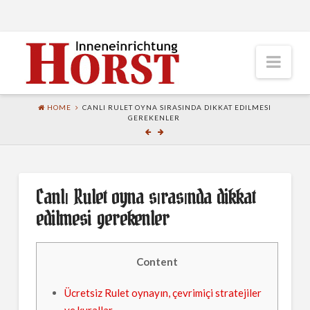
Nav
HOME
CANLI RULET OYNA SIRASINDA DIKKAT EDILMESI
Home
GEREKENLER
Service
Fußboden
Canlı Rulet oyna sırasında dikkat
Malerarbeiten
edilmesi gerekenler
Deko und Gardinen
Sonnenschutz
Content
Polster
Ücretsiz Rulet oynayın, çevrimiçi stratejiler
Portfolio
ve kurallar