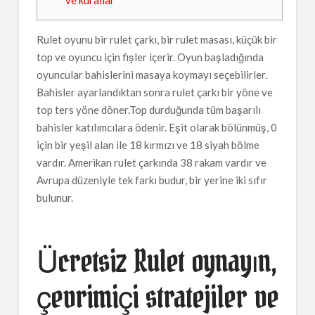
Kontakt
Rulet oyunu bir rulet çarkı, bir rulet masası, küçük bir
top ve oyuncu için fişler içerir. Oyun başladığında
oyuncular bahislerini masaya koymayı seçebilirler.
Bahisler ayarlandıktan sonra rulet çarkı bir yöne ve
top ters yöne döner.Top durduğunda tüm başarılı
bahisler katılımcılara ödenir. Eşit olarak bölünmüş, 0
için bir yeşil alan ile 18 kırmızı ve 18 siyah bölme
vardır. Amerikan rulet çarkında 38 rakam vardır ve
Avrupa düzeniyle tek farkı budur, bir yerine iki sıfır
bulunur.
Ücretsiz Rulet oynayın,
çevrimiçi stratejiler ve