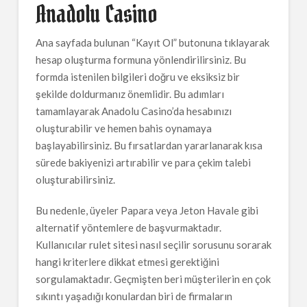
Anadolu Casino
Ana sayfada bulunan “Kayıt Ol” butonuna tıklayarak
hesap oluşturma formuna yönlendirilirsiniz. Bu
formda istenilen bilgileri doğru ve eksiksiz bir
şekilde doldurmanız önemlidir. Bu adımları
tamamlayarak Anadolu Casino’da hesabınızı
oluşturabilir ve hemen bahis oynamaya
başlayabilirsiniz. Bu fırsatlardan yararlanarak kısa
sürede bakiyenizi artırabilir ve para çekim talebi
oluşturabilirsiniz.
Bu nedenle, üyeler Papara veya Jeton Havale gibi
alternatif yöntemlere de başvurmaktadır.
Kullanıcılar rulet sitesi nasıl seçilir sorusunu sorarak
hangi kriterlere dikkat etmesi gerektiğini
sorgulamaktadır. Geçmişten beri müşterilerin en çok
sıkıntı yaşadığı konulardan biri de firmaların