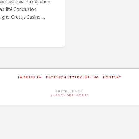
des matières Introduction
abilité Conclusion
 ligne, Cresus Casino …
IMPRESSUM
DATENSCHUTZERKLÄRUNG
KONTAKT
ERSTELLT VON
ALEXANDER HORST