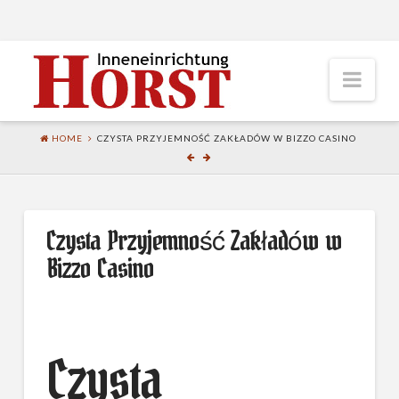
Nav
HOME
CZYSTA PRZYJEMNOŚĆ ZAKŁADÓW W BIZZO CASINO
Home
Service
Fußboden
Czysta Przyjemność Zakładów w
Bizzo Casino
Malerarbeiten
Deko und Gardinen
Sonnenschutz
Czysta
Polster
Portfolio