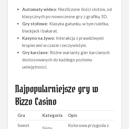
Automaty wideo
: Niezliczone ilości slotów, od
klasycznych po nowoczesne gry z grafiką 3D.
Gry stołowe
: Klasyka gatunku, w tym ruletka,
blackjack i bakarat.
Kasyno na żywo
: Interakcja z prawdziwymi
krupierami w czasie rzeczywistym.
Gry karciane
: Różne warianty gier karcianych
dostosowanych do każdego poziomu
umiejętności.
Najpopularniejsze gry w
Bizzo Casino
Gra
Kategoria
Opis
Sweet
Kolorowa przygoda z
Sloty