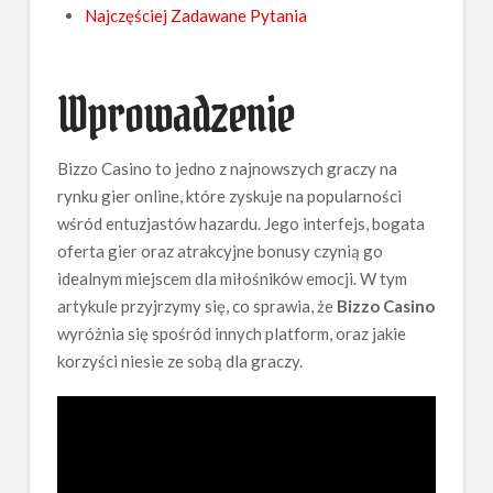
Najczęściej Zadawane Pytania
Wprowadzenie
Bizzo Casino to jedno z najnowszych graczy na
rynku gier online, które zyskuje na popularności
wśród entuzjastów hazardu. Jego interfejs, bogata
oferta gier oraz atrakcyjne bonusy czynią go
idealnym miejscem dla miłośników emocji. W tym
artykule przyjrzymy się, co sprawia, że
Bizzo Casino
wyróżnia się spośród innych platform, oraz jakie
korzyści niesie ze sobą dla graczy.