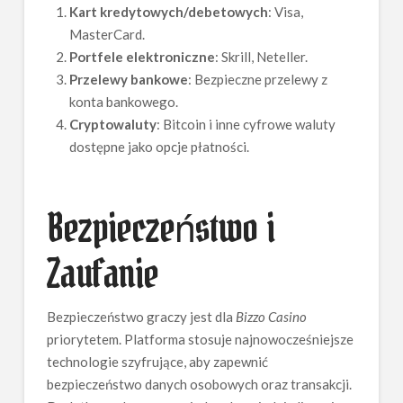
Kart kredytowych/debetowych
: Visa,
MasterCard.
Portfele elektroniczne
: Skrill, Neteller.
Przelewy bankowe
: Bezpieczne przelewy z
konta bankowego.
Cryptowaluty
: Bitcoin i inne cyfrowe waluty
dostępne jako opcje płatności.
Bezpieczeństwo i
Zaufanie
Bezpieczeństwo graczy jest dla
Bizzo Casino
priorytetem. Platforma stosuje najnowocześniejsze
technologie szyfrujące, aby zapewnić
bezpieczeństwo danych osobowych oraz transakcji.