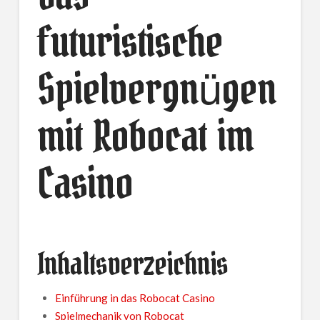
futuristische
Kontakt
Spielvergnügen
mit Robocat im
Casino
Inhaltsverzeichnis
Einführung in das Robocat Casino
Spielmechanik von Robocat