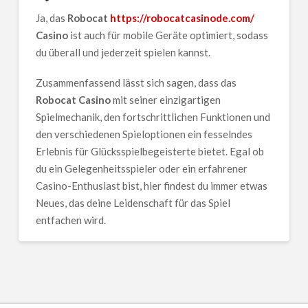
Ja, das
Robocat
https://robocatcasinode.com/
Casino
ist auch für mobile Geräte optimiert, sodass
du überall und jederzeit spielen kannst.
Zusammenfassend lässt sich sagen, dass das
Robocat Casino
mit seiner einzigartigen
Spielmechanik, den fortschrittlichen Funktionen und
den verschiedenen Spieloptionen ein fesselndes
Erlebnis für Glücksspielbegeisterte bietet. Egal ob
du ein Gelegenheitsspieler oder ein erfahrener
Casino-Enthusiast bist, hier findest du immer etwas
Neues, das deine Leidenschaft für das Spiel
entfachen wird.
Das
alexbigdeal
futuristische
Spielvergnügen