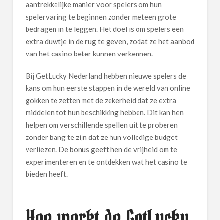
aantrekkelijke manier voor spelers om hun
spelervaring te beginnen zonder meteen grote
bedragen in te leggen. Het doel is om spelers een
extra duwtje in de rug te geven, zodat ze het aanbod
van het casino beter kunnen verkennen.
Bij GetLucky Nederland hebben nieuwe spelers de
kans om hun eerste stappen in de wereld van online
gokken te zetten met de zekerheid dat ze extra
middelen tot hun beschikking hebben. Dit kan hen
helpen om verschillende spellen uit te proberen
zonder bang te zijn dat ze hun volledige budget
verliezen. De bonus geeft hen de vrijheid om te
experimenteren en te ontdekken wat het casino te
bieden heeft.
Hoe werkt de GetLucky