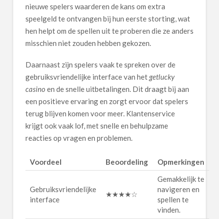
nieuwe spelers waarderen de kans om extra
speelgeld te ontvangen bij hun eerste storting, wat
hen helpt om de spellen uit te proberen die ze anders
misschien niet zouden hebben gekozen.
Daarnaast zijn spelers vaak te spreken over de
gebruiksvriendelijke interface van het
getlucky
casino
en de snelle uitbetalingen. Dit draagt bij aan
een positieve ervaring en zorgt ervoor dat spelers
terug blijven komen voor meer. Klantenservice
krijgt ook vaak lof, met snelle en behulpzame
reacties op vragen en problemen.
Voordeel
Beoordeling
Opmerkingen
Gemakkelijk te
Gebruiksvriendelijke
navigeren en
★★★★☆
interface
spellen te
vinden.