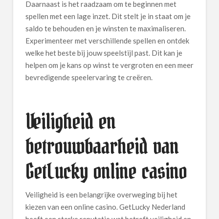
Daarnaast is het raadzaam om te beginnen met
spellen met een lage inzet. Dit stelt je in staat om je
saldo te behouden en je winsten te maximaliseren.
Experimenteer met verschillende spellen en ontdek
welke het beste bij jouw speelstijl past. Dit kan je
helpen om je kans op winst te vergroten en een meer
bevredigende speelervaring te creëren.
Veiligheid en
betrouwbaarheid van
GetLucky online casino
Veiligheid is een belangrijke overweging bij het
kiezen van een online casino. GetLucky Nederland