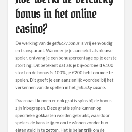
bonus in het online
casino?
De werking van de
getlucky bonus
is vrij eenvoudig
en transparant. Wanneer je je aanmeldt als nieuwe
speler, ontvang je een bonuspercentage op je eerste
storting. Dit betekent dat als je bijvoorbeeld €100
stort en de bonus is 100%, je €200 hebt om mee te
spelen. Dit geeft je een aanzienlijk voordeel bij het
verkennen van de spellen in het
getlucky casino
.
Daarnaast kunnen er ook gratis spins bij de bonus
zijn inbegrepen. Deze gratis spins kunnen op
specifieke gokkasten worden gebruikt, waardoor
spelers de kans krijgen om te winnen zonder hun
eigen geld in te zetten. Het is belangrijk om de