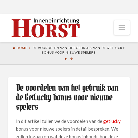
Nav
HOME
DE VOORDELEN VAN HET GEBRUIK VAN DE GETLUCKY
Home
BONUS VOOR NIEUWE SPELERS
Service
Fußboden
De voordelen van het gebruik van
Malerarbeiten
de GetLucky bonus voor nieuwe
Deko und Gardinen
spelers
Sonnenschutz
In dit artikel zullen we de voordelen van de
getlucky
Polster
bonus voor nieuwe spelers in detail bespreken. We
Portfolio
zullen ingaan op wat deze bonus inhoudt, hoe deze