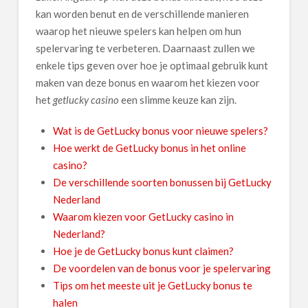
kan worden benut en de verschillende manieren
Kontakt
waarop het nieuwe spelers kan helpen om hun
spelervaring te verbeteren. Daarnaast zullen we
enkele tips geven over hoe je optimaal gebruik kunt
maken van deze bonus en waarom het kiezen voor
het
getlucky casino
een slimme keuze kan zijn.
Wat is de GetLucky bonus voor nieuwe spelers?
Hoe werkt de GetLucky bonus in het online
casino?
De verschillende soorten bonussen bij GetLucky
Nederland
Waarom kiezen voor GetLucky casino in
Nederland?
Hoe je de GetLucky bonus kunt claimen?
De voordelen van de bonus voor je spelervaring
Tips om het meeste uit je GetLucky bonus te
halen