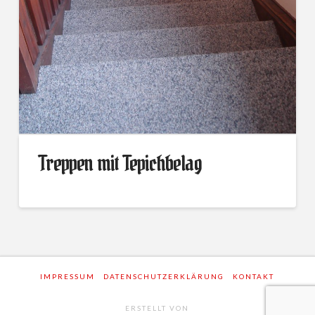
Treppen mit Tepichbelag
Treppen
alexbigdeal
mit
Tepichbelag
08.19.2014
IMPRESSUM
DATENSCHUTZERKLÄRUNG
KONTAKT
ERSTELLT VON