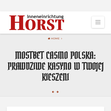
Nav
HOME
Home
MOSTBET CASINO POLSKA:
Service
PRAWDZIWE KASYNO W TWOJEJ
Fußboden
Malerarbeiten
KIESZENI
Deko und Gardinen
Sonnenschutz
Polster
Portfolio