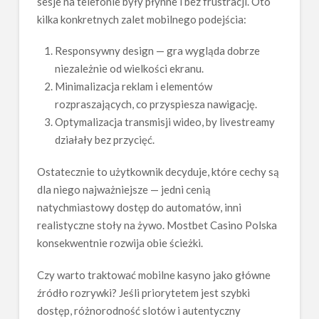
sesje na telefonie były płynne i bez frustracji. Oto
kilka konkretnych zalet mobilnego podejścia:
Responsywny design — gra wygląda dobrze
niezależnie od wielkości ekranu.
Minimalizacja reklam i elementów
rozpraszających, co przyspiesza nawigację.
Optymalizacja transmisji wideo, by livestreamy
działały bez przycięć.
Ostatecznie to użytkownik decyduje, które cechy są
dla niego najważniejsze — jedni cenią
natychmiastowy dostęp do automatów, inni
realistyczne stoły na żywo. Mostbet Casino Polska
konsekwentnie rozwija obie ścieżki.
Czy warto traktować mobilne kasyno jako główne
źródło rozrywki? Jeśli priorytetem jest szybki
dostęp, różnorodność slotów i autentyczny