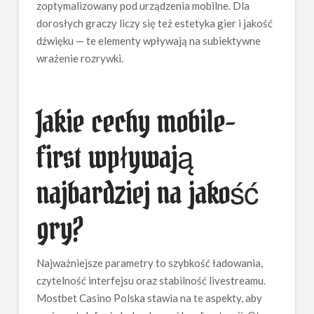
zoptymalizowany pod urządzenia mobilne. Dla
dorosłych graczy liczy się też estetyka gier i jakość
dźwięku — te elementy wpływają na subiektywne
wrażenie rozrywki.
Jakie cechy mobile-
first wpływają
najbardziej na jakość
gry?
Najważniejsze parametry to szybkość ładowania,
czytelność interfejsu oraz stabilność livestreamu.
Mostbet Casino Polska stawia na te aspekty, aby