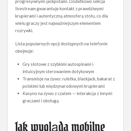
progresywnymi jackpotami. Dodatkowo sekcja
livestream gwarantuje kontakt z prawdziwymi
krupierami i autentyczną atmosferą stołu, co dla
wielu graczy jest najważniejszym elementem
rozrywki.
Lista popularnych opcji dostępnych na telefonie
obejmuje:
Gry slotowe z szybkimi autospinami i
intuicyjnym sterowaniem dotykowym
Transmisje na żywo: ruletka, blackjack, bakarat z
polskimi lub międzynarodowymi krupierami
Kasyno na żywo z czatem — interakcja z innymi
graczami i obsługą
Jak wygląda mobilne