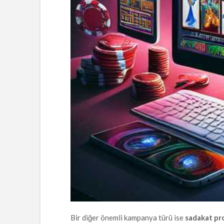
Bir diğer önemli kampanya türü ise
sadakat pr