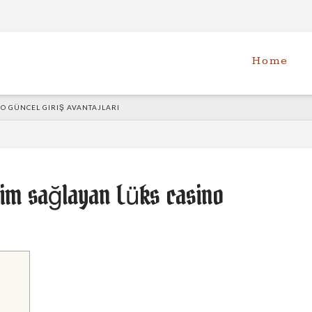
Home
O GÜNCEL GIRIŞ AVANTAJLARI
şim sağlayan Lüks casino