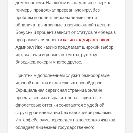
доменное имя. На любом из актуальных зеркал
геймеры продолжат прерванную игру, без
проблем пополнят персональный счет и
обналичат выигранные в казино онлайн деньги.
Бонусный процент зависит от статуса гемблера в
программе лояльности
казино адмирал х вход
.
Адмирал Икс казино предлагает широкий выбор
игр, включая игровые автоматы, рулетку,
блэкджек, покер и многое другое.
Приятным дополнением служит разнообразие
игровой валюты и платежных провайдеров.
Официальная сервисная страница онлайн
проекта весьма выразительна – приятные
фиолетовые оттенки сочетаются с удобной
структурой навигации без навязчивой рекламы.
Интерфейс рума переведен на несколько языков,
обладает лицензией государственного