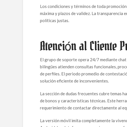
Los condiciones y términos de toda promoción 
máxima y plazos de validez. La transparencia e
políticas justas.
Atención al Cliente P
El grupo de soporte opera 24/7 mediante chat e
bilingües atienden consultas funcionales, proc
de perfiles. El periodo promedio de contestació
solución eficiente de inconvenientes.
La sección de dudas frecuentes cubre temas h
de bonos y características técnicas. Este herr
requerimiento de contactar directamente al eq
La versión móvil imita completamente la vivenc