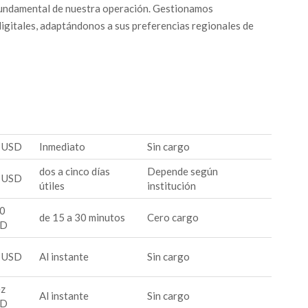
 fundamental de nuestra operación. Gestionamos
digitales, adaptándonos a sus preferencias regionales de
 USD
Inmediato
Sin cargo
dos a cinco días
Depende según
 USD
útiles
institución
0
de 15 a 30 minutos
Cero cargo
SD
 USD
Al instante
Sin cargo
ez
Al instante
Sin cargo
SD