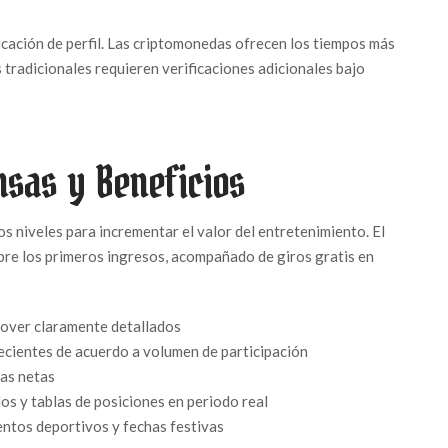
ficación de perfil. Las criptomonedas ofrecen los tiempos más
 tradicionales requieren verificaciones adicionales bajo
sas y Beneficios
 niveles para incrementar el valor del entretenimiento. El
bre los primeros ingresos, acompañado de giros gratis en
lover claramente detallados
ecientes de acuerdo a volumen de participación
as netas
 y tablas de posiciones en periodo real
ntos deportivos y fechas festivas