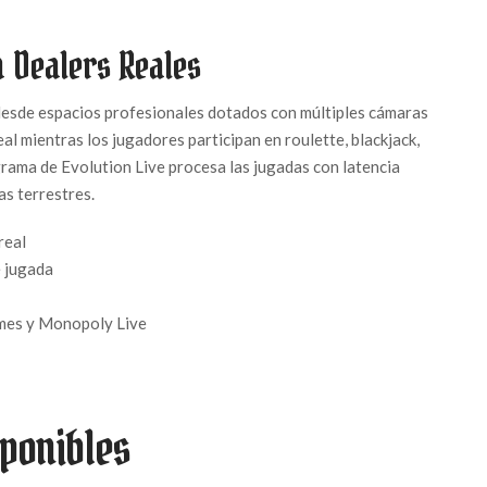
 Dealers Reales
desde espacios profesionales dotados con múltiples cámaras
al mientras los jugadores participan en roulette, blackjack,
grama de Evolution Live procesa las jugadas con latencia
as terrestres.
real
e jugada
mes y Monopoly Live
ponibles