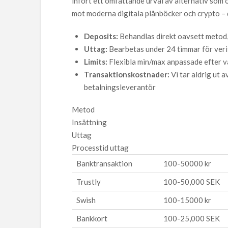
infört ett omfattande urval av alternativ som 
mot moderna digitala plånböcker och crypto – d
Deposits:
Behandlas direkt oavsett metod, 
Uttag:
Bearbetas under 24 timmar för veri
Limits:
Flexibla min/max anpassade efter 
Transaktionskostnader:
Vi tar aldrig ut a
betalningsleverantör
Metod
Insättning
Uttag
Processtid uttag
Banktransaktion
100-50000 kr
Trustly
100-50,000 SEK
Swish
100-15000 kr
Bankkort
100-25,000 SEK