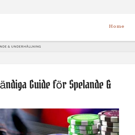
Home
LANDE & UNDERHÅLLNING
tändiga Guide för Spelande &