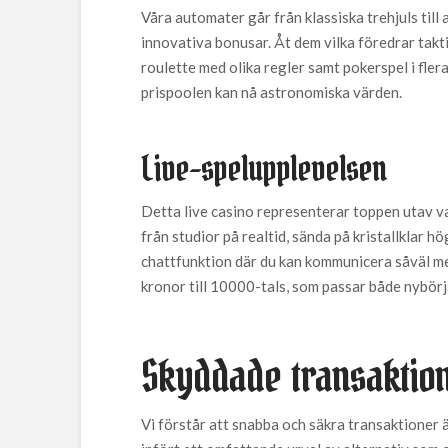
Våra automater går från klassiska trehjuls til
innovativa bonusar. Åt dem vilka föredrar takt
roulette med olika regler samt pokerspel i fle
prispoolen kan nå astronomiska värden.
Live-spelupplevelsen
Detta live casino representerar toppen utav v
från studior på realtid, sända på kristallklar 
chattfunktion där du kan kommunicera såväl me
kronor till 10000-tals, som passar både nybörj
Skyddade transaktio
Vi förstår att snabba och säkra transaktioner 