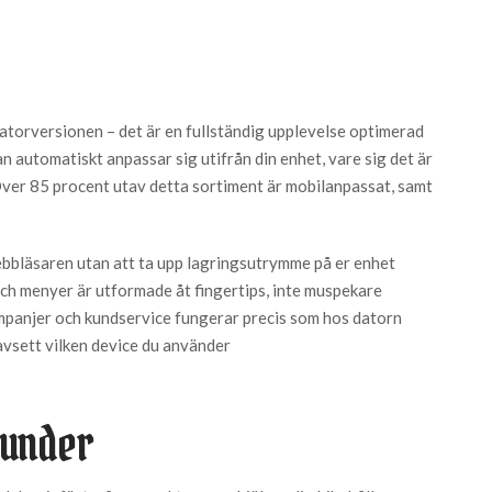
datorversionen – det är en fullständig upplevelse optimerad
n automatiskt anpassar sig utifrån din enhet, vare sig det är
Över 85 procent utav detta sortiment är mobilanpassat, samt
ebbläsaren utan att ta upp lagringsutrymme på er enhet
h menyer är utformade åt fingertips, inte muspekare
mpanjer och kundservice fungerar precis som hos datorn
sett vilken device du använder
kunder