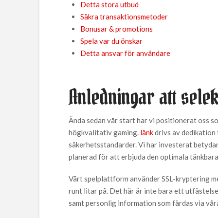
Detta stora utbud
Säkra transaktionsmetoder
Bonusar & promotions
Spela var du önskar
Detta ansvar för användare
Anledningar att selek
Ända sedan vår start har vi positionerat oss s
högkvalitativ gaming.
länk
drivs av dedikation 
säkerhetsstandarder. Vi har investerat betydand
planerad för att erbjuda den optimala tänkbara
Vårt spelplattform använder SSL-kryptering m
runt litar på. Det här är inte bara ett utfästel
samt personlig information som färdas via vår