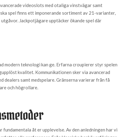
l avancerade videoslots med otaliga vinstvägar samt
iska spel finns ett imponerande sortiment av 21-varianter,
ra utgåvor. Jackpotjägare upptäcker ökande spel där
ad modern teknologi kan ge. Erfarna croupierer styr spelen
högupplöst kvalitet. Kommunikationen sker via avancerad
d dealers samt medspelare. Gränserna varierar från få
are och högrollare.
nsmetoder
är fundamentala åt er upplevelse. Av den anledningen har vi