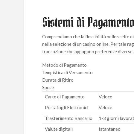
Sistemi di Pagament
Comprendiamo che la flessibilità nelle scelte 
nella selezione di un casino online. Per tale r
transazione che appagano preferenze diverse.
Metodo di Pagamento
Tempistica di Versamento
Durata di Ritiro
Spese
Carte di Pagamento
Veloce
Portafogli Elettronici
Veloce
Trasferimento Bancario
1-3 giorni lavora
Valute digitali
Istantaneo