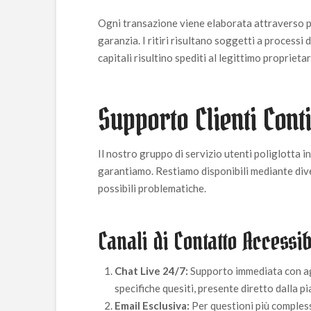
Ogni transazione viene elaborata attraverso po
garanzia. I ritiri risultano soggetti a processi
capitali risultino spediti al legittimo proprietar
Supporto Clienti Con
Il nostro gruppo di servizio utenti poliglotta
garantiamo. Restiamo disponibili mediante dive
possibili problematiche.
Canali di Contatto Accessib
Chat Live 24/7:
Supporto immediata con agen
specifiche quesiti, presente diretto dalla 
Email Esclusiva:
Per questioni più comples