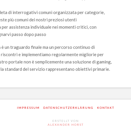
leta di interrogativi comuni organizzata per categorie,
ste più comuni dei nostri preziosi utenti
er assistenza individuale nei momenti critici, con
pagnarvi passo dopo passo
n è un traguardo finale ma un percorso continuo di
riscontri e implementiamo regolarmente migliorie per
ostro portale non è semplicemente una soluzione di gaming,
la standard del servizio rappresentano obiettivi primarie.
IMPRESSUM
DATENSCHUTZERKLÄRUNG
KONTAKT
ERSTELLT VON
ALEXANDER HORST