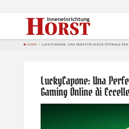
HOME
LUCKYCAPONE: UNA PERFETTA SCELTA OTTIMALE PER 
LuckyCapone: Una Perfett
Gaming Online di Eccell