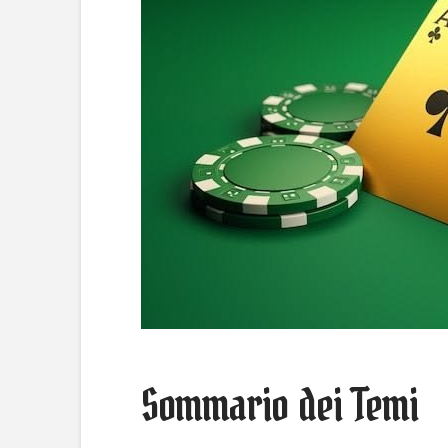
Sommario dei Temi