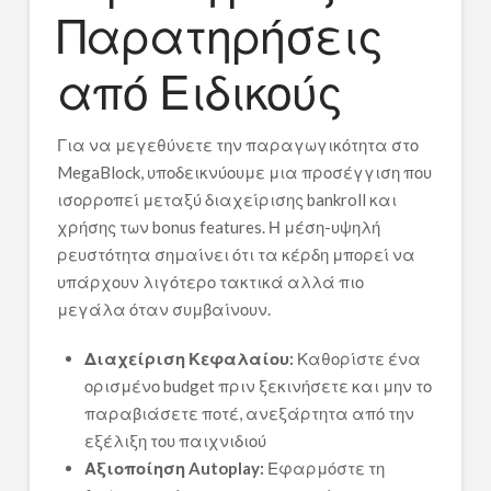
Παρατηρήσεις
από Ειδικούς
Για να μεγεθύνετε την παραγωγικότητα στο
MegaBlock, υποδεικνύουμε μια προσέγγιση που
ισορροπεί μεταξύ διαχείρισης bankroll και
χρήσης των bonus features. Η μέση-υψηλή
ρευστότητα σημαίνει ότι τα κέρδη μπορεί να
υπάρχουν λιγότερο τακτικά αλλά πιο
μεγάλα όταν συμβαίνουν.
Διαχείριση Κεφαλαίου:
Καθορίστε ένα
ορισμένο budget πριν ξεκινήσετε και μην το
παραβιάσετε ποτέ, ανεξάρτητα από την
εξέλιξη του παιχνιδιού
Αξιοποίηση Autoplay:
Εφαρμόστε τη