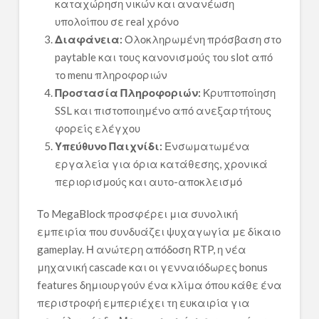
καταχώρηση νικών και ανανέωση
υπολοίπου σε real χρόνο
Διαφάνεια:
Ολοκληρωμένη πρόσβαση στο
paytable και τους κανονισμούς του slot από
το menu πληροφοριών
Προστασία Πληροφοριών:
Κρυπτοποίηση
SSL και πιστοποιημένο από ανεξαρτήτους
φορείς ελέγχου
Υπεύθυνο Παιχνίδι:
Ενσωματωμένα
εργαλεία για όρια κατάθεσης, χρονικά
περιορισμούς και αυτο-αποκλεισμό
Το MegaBlock προσφέρει μια συνολική
εμπειρία που συνδυάζει ψυχαγωγία με δίκαιο
gameplay. Η ανώτερη απόδοση RTP, η νέα
μηχανική cascade και οι γενναιόδωρες bonus
features δημιουργούν ένα κλίμα όπου κάθε ένα
περιστροφή εμπεριέχει τη ευκαιρία για