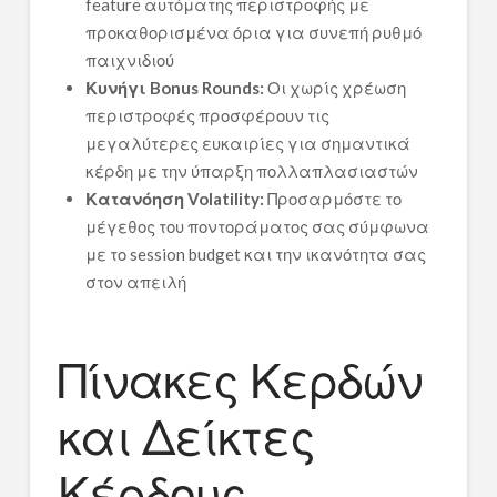
feature αυτόματης περιστροφής με
προκαθορισμένα όρια για συνεπή ρυθμό
παιχνιδιού
Κυνήγι Bonus Rounds:
Οι χωρίς χρέωση
περιστροφές προσφέρουν τις
μεγαλύτερες ευκαιρίες για σημαντικά
κέρδη με την ύπαρξη πολλαπλασιαστών
Κατανόηση Volatility:
Προσαρμόστε το
μέγεθος του ποντοράματος σας σύμφωνα
με το session budget και την ικανότητα σας
στον απειλή
Πίνακες Κερδών
και Δείκτες
Κέρδους