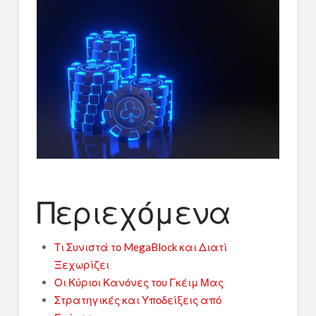
Kontakt
Περιεχόμενα
Τι Συνιστά το MegaBlock και Διατί
Ξεχωρίζει
Οι Κύριοι Κανόνες του Γκέιμ Μας
Στρατηγικές και Υποδείξεις από