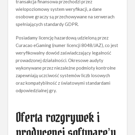
transakcja finansowa przechodzi przez
wielopoziomowy system weryfikacji, a dane
osobowe graczy są przechowywane na serwerach
spełniających standardy GDPR.
Posiadamy licencję hazardową udzieloną przez
Curacao eGaming (numer licencji 8048/JAZ), co jest
weryfikowalny dowód zaświadczający legalność
prowadzonej działalności. Okresowe audyty
wykonywane przez niezależne podmioty kontrolne
zapewniają uczciwość systemów liczb losowych
oraz kompatybilność z światowymi standardami
odpowiedzialnej gry.
Oferta rozgrywek i
producenci software’u