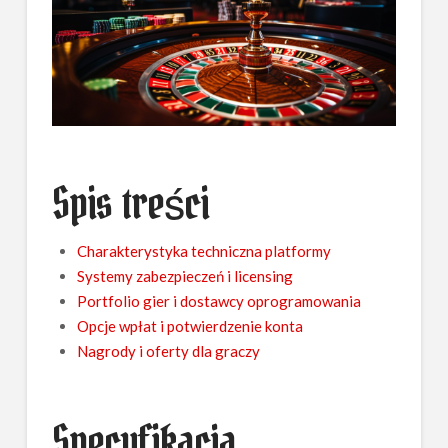
Kontakt
Spis treści
Charakterystyka techniczna platformy
Systemy zabezpieczeń i licensing
Portfolio gier i dostawcy oprogramowania
Opcje wpłat i potwierdzenie konta
Nagrody i oferty dla graczy
Specyfikacja