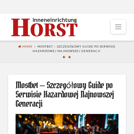
Nav
HOME
MOSTBET – SZCZEGÓŁOWY GUIDE PO SERWISIE
Home
HAZARDOWEJ NAJNOWSZEJ GENERACJI
Service
Fußboden
Mostbet – Szczegółowy Guide po
Malerarbeiten
Serwisie Hazardowej Najnowszej
Deko und Gardinen
Generacji
Sonnenschutz
Polster
Portfolio