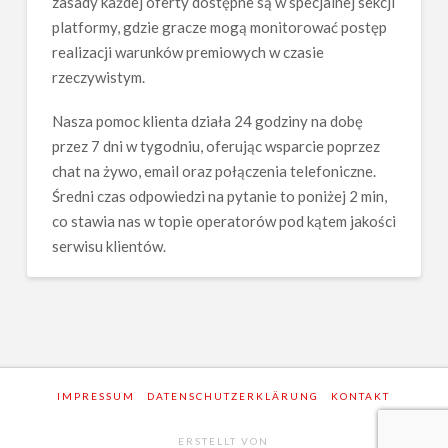
zasady każdej oferty dostępne są w specjalnej sekcji
platformy, gdzie gracze mogą monitorować postęp
realizacji warunków premiowych w czasie
rzeczywistym.
Nasza pomoc klienta działa 24 godziny na dobę
przez 7 dni w tygodniu, oferując wsparcie poprzez
chat na żywo, email oraz połączenia telefoniczne.
Średni czas odpowiedzi na pytanie to poniżej 2 min,
co stawia nas w topie operatorów pod kątem jakości
serwisu klientów.
Mostbet
alexbigdeal
–
Szczegółowy
Guide
IMPRESSUM
DATENSCHUTZERKLÄRUNG
KONTAKT
po
ERSTELLT VON