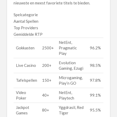
nieuwste en meest favoriete titels te bieden.
Spelcategorie
Aantal Spellen
Top Providers
Gemiddelde RTP
NetEnt,
Gokkasten
2500+
Pragmatic
96.2%
Play
Evolution
Live Casino
200+
98.5%
Gaming, Ezugi
Microgaming,
Tafelspellen
150+
97.8%
Play’n GO
Video
NetEnt,
40+
99.1%
Poker
Playtech
Jackpot
Yggdrasil, Red
80+
95.5%
Games
Tiger