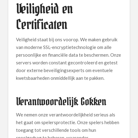
Veiligheid en
Certificaten
Veiligheid staat bij ons voorop. We maken gebruik
van moderne SSL-encryptietechnologie om alle
persoonlijke en financiële data te beschermen. Onze
servers worden constant gecontroleerd en getest
door externe beveiligingsexperts om eventuele
kwetsbaarheden onmiddellijk aan te pakken.
Verantwoordelijk Gokken
We nemen onze verantwoordelijkheid serieus als
het gaat om spelersprotectie. Onze spelers hebben
toegang tot verschillende tools om hun
speelgedrag te beheren, waaronder