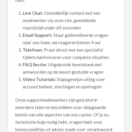
Live Chat:
Onmiddellijk contact met een
medewerker via onze site, gemiddelde
reactietijd onder 60 seconden
Email Support:
Stuur gedetailleerde vragen
naar ons team, we reageren binnen 4 uur
Telefoon:
Praat direct met een specialist
tijdens kantooruren voor complexe situaties
FAQ Sectie:
Uitgebreide kennisbank met
antwoorden op de meest gestelde vragen
Video Tutorials:
Stapsgewijze uitleg over
account beheer, stortingen en spelregels
Onze supportmedewerkers zijn getraind in
meerdere talen en beschikken over diepgaande
kennis van alle aspecten van ons casino. Of je nu
technische hulp nodig hebt, vragen hebt over
bonuscondities of advies zoekt over verantwoord