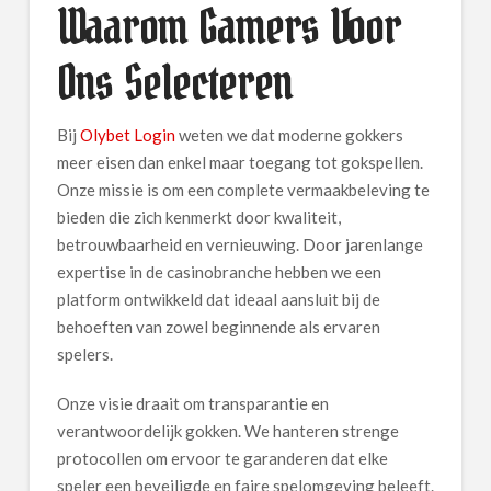
Waarom Gamers Voor
Ons Selecteren
Bij
Olybet Login
weten we dat moderne gokkers
meer eisen dan enkel maar toegang tot gokspellen.
Onze missie is om een complete vermaakbeleving te
bieden die zich kenmerkt door kwaliteit,
betrouwbaarheid en vernieuwing. Door jarenlange
expertise in de casinobranche hebben we een
platform ontwikkeld dat ideaal aansluit bij de
behoeften van zowel beginnende als ervaren
spelers.
Onze visie draait om transparantie en
verantwoordelijk gokken. We hanteren strenge
protocollen om ervoor te garanderen dat elke
speler een beveiligde en faire spelomgeving beleeft.