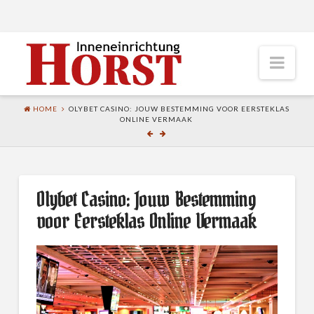
Nav
HOME
OLYBET CASINO: JOUW BESTEMMING VOOR EERSTEKLAS
Home
ONLINE VERMAAK
Service
Fußboden
Olybet Casino: Jouw Bestemming
Malerarbeiten
voor Eersteklas Online Vermaak
Deko und Gardinen
Sonnenschutz
Polster
Portfolio