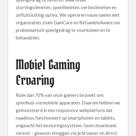
stortingslimieten, speellimieten, verlieslimieten en
zelfuitsluiting opties. We opereren nauw samen met
organisaties zoals GamCare en BeGambleAware om
problematisch speelgedrag te voorkomen en te
behandelen.
Mobiel Gaming
Ervaring
Ruim dan 70% van onze gamers bezoekt ons
speelhuis via mobiele apparaten. Daarom hebben we
geïnvesteerd in een responsive webplatform dat
naadloos functioneert op smartphones en tablets,
ongeacht het besturingssysteem. Geen downloads
vereist – gewoon inloggen via je browser en direct