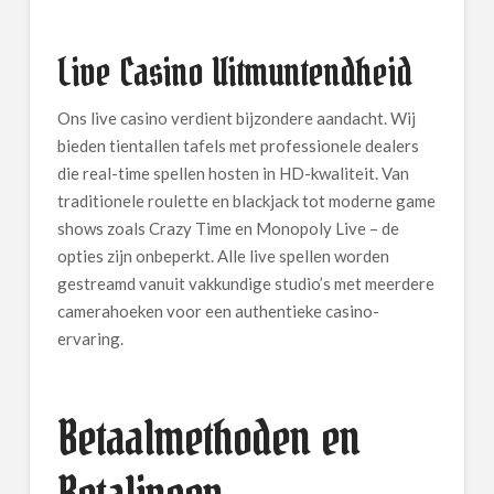
Live Casino Uitmuntendheid
Ons live casino verdient bijzondere aandacht. Wij
bieden tientallen tafels met professionele dealers
die real-time spellen hosten in HD-kwaliteit. Van
traditionele roulette en blackjack tot moderne game
shows zoals Crazy Time en Monopoly Live – de
opties zijn onbeperkt. Alle live spellen worden
gestreamd vanuit vakkundige studio’s met meerdere
camerahoeken voor een authentieke casino-
ervaring.
Betaalmethoden en