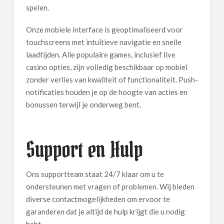
spelen.
Onze mobiele interface is geoptimaliseerd voor
touchscreens met intuïtieve navigatie en snelle
laadtijden. Alle populaire games, inclusief live
casino opties, zijn volledig beschikbaar op mobiel
zonder verlies van kwaliteit of functionaliteit. Push-
notificaties houden je op de hoogte van acties en
bonussen terwijl je onderweg bent.
Support en Hulp
Ons supportteam staat 24/7 klaar om u te
ondersteunen met vragen of problemen. Wij bieden
diverse contactmogelijkheden om ervoor te
garanderen dat je altijd de hulp krijgt die u nodig
hebt.