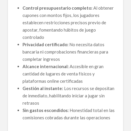
Control presupuestario completo:
Al obtener
cupones con montos fijos, los jugadores
establecen restricciones precisos previo de
apostar, fomentando hábitos de juego
controlado
Privacidad certificado:
No necesita datos
bancaria ni comprobaciones financieras para
completar ingresos
Alcance internacional:
Accesible en gran
cantidad de lugares de venta físicos y
plataformas online certificadas
Gestión al instante:
Los recursos se depositan
de inmediato, habilitando iniciar a jugar sin
retrasos
Sin gastos escondidos:
Honestidad total en las
comisiones cobradas durante las operaciones