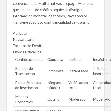
convencionales y alternativas prepago. Mientras
que plásticos de crédito requieren divulgar
información monetarios totales, Paysafecard
mantiene absoluto confidencialidad del usuario.
Atributo
Paysafecard
Tarjetas de Débito
Envíos Bancarias
Confidencialidad
Completa
Limitada
Inexistent
Rapidez de
1-5 días
Inmediata
Instantánea
Tramitación
laborables
Requerimientos
Ninguno
Verificación
Comprobac
de Inscripción
(simple)
total
total
Manejo
Óptimo
Moderado
Moderado
Económico
Disponibilidad
Sobre de