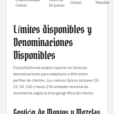
Global
Mundial
Global
50 países
Límites disponibles y
Denominaciones
Disponibles
Esta plataforma acepta cupones en diversas
denominaciones para adaptarse a diferentes
perfiles de clientes. Los valores típicos incluyen 10,
25, 50, 100 y hasta 250 unidades monetarias
monetarias según la área geográfica del cliente.
Gestión de Montos y Mezclas