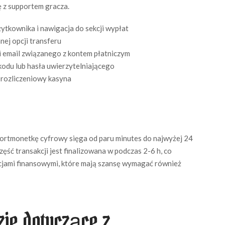
ę z supportem gracza.
tkownika i nawigacja do sekcji wypłat
ej opcji transferu
 email związanego z kontem płatniczym
kodu lub hasła uwierzytelniającego
 rozliczeniowy kasyna
ortmonetkę cyfrowy sięga od paru minutes do najwyżej 24
ęść transakcji jest finalizowana w podczas 2-6 h, co
cjami finansowymi, które mają szansę wymagać również
zje dotyczące z