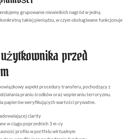
endujemy grupowanie niewielkich nagród w jedną
w konkretną takiej pieniądzu, w czym obsługiwane funkcjonuje
 użytkownika przed
em
bowiązkowy aspekt procedury transferu, pochodzący z
wdziałania praniu środków oraz wspieraniu terroryzmu.
ia papierów weryfikujących wartości prywatne.
adowalającej clarity
ane w ciągu poprzednich 3 m-cy
łasność profilu w portfelu wirtualnym