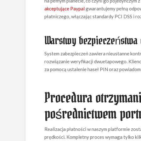
na pełnym planecie, co czyni go pojedynczym z
akceptujące Paypal
gwarantujemy pełną odpow
płatniczego, włączając standardy PCI DSS i r
Warstwy bezpieczeństwa 
System zabezpieczeń zawiera nieustanne kontro
rozwiązanie weryfikacji dwuetapowego. Klien
za pomocą ustalenie haseł PIN oraz powiadomie
Procedura otrzymani
pośrednictwem portm
Realizacja płatności w naszym platformie zost
prędkości. Kompletny proces wymaga tylko kilk