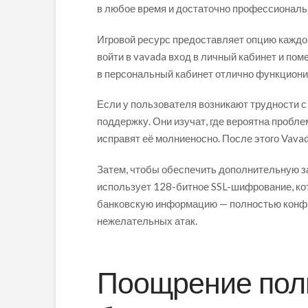
в любое время и достаточно профессиональ
Игровой ресурс предоставляет опцию каждом
войти в vavada вход в личный кабинет и по
в персональный кабинет отлично функционируе
Если у пользователя возникают трудности с
поддержку. Они изучат, где вероятна пробл
исправят её молниеносно. После этого Vavad
Затем, чтобы обеспечить дополнительную з
использует 128-битное SSL-шифрование, ко
банковскую информацию — полностью конф
нежелательных атак.
Поощрение пол