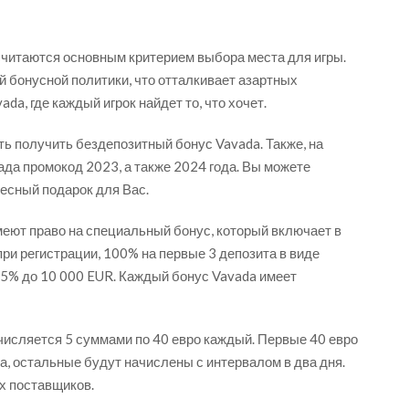
считаются основным критерием выбора места для игры.
 бонусной политики, что отталкивает азартных
ada, где каждый игрок найдет то, что хочет.
ь получить бездепозитный бонус Vavada. Также, на
ада промокод 2023, а также 2024 года. Вы можете
ресный подарок для Вас.
имеют право на специальный бонус, который включает в
ри регистрации, 100% на первые 3 депозита в виде
5% до 10 000 EUR. Каждый бонус Vavada имеет
числяется 5 суммами по 40 евро каждый. Первые 40 евро
, остальные будут начислены с интервалом в два дня.
х поставщиков.