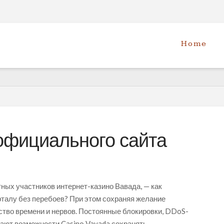
Home
A
официального сайта
ных участников интернет-казино Вавада, — как
рталу без перебоев? При этом сохраняя желание
ество времени и нервов. Постоянные блокировки, DDoS-
дают возможности Casino Vavada сохранять