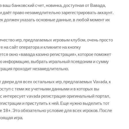
 ваш банковский счет, новинка, доступная от Вавада,
и даёт право незамедлительно зарегестрировать аккаунт.
век должен указать основные данные, в любой момент их
чество игр, предлагаемых игровым клубом, очень просто
 на сайт оператора и кликните на кнопку
тся окно «вавада казино регистрация», которое поможет
ую информацию, выбрать игральный псевдоним и сумму
страция проходит незамедлительно.
т двери для всех остальных игр, предлагаемых Vavada, к
ступ с теми же учетными данными и в которых вы
ас интересует vavada регистрация оригинальный портал,
егистрации и приступить к ней. Еще нужно выделить тот
е 18+. Это обязательно условие для всех игроков. После
оящая игра.