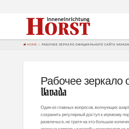
HOME
РАБОЧЕЕ ЗЕРКАЛО ОФИЦИАЛЬНОГО САЙТА VAVAD
Рабочее зеркало 
Vavada
Один из главных вопросов, волнующих азарт
сохранить регулярный доступ к игровому по
развлечься, не тратя на это большое колич
атаки на серверы и жалобы конкурентов не 