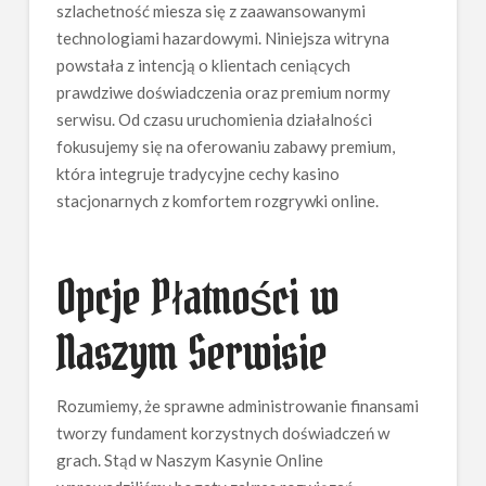
szlachetność miesza się z zaawansowanymi
technologiami hazardowymi. Niniejsza witryna
powstała z intencją o klientach ceniących
prawdziwe doświadczenia oraz premium normy
serwisu. Od czasu uruchomienia działalności
fokusujemy się na oferowaniu zabawy premium,
która integruje tradycyjne cechy kasino
stacjonarnych z komfortem rozgrywki online.
Opcje Płatności w
Naszym Serwisie
Rozumiemy, że sprawne administrowanie finansami
tworzy fundament korzystnych doświadczeń w
grach. Stąd w Naszym Kasynie Online