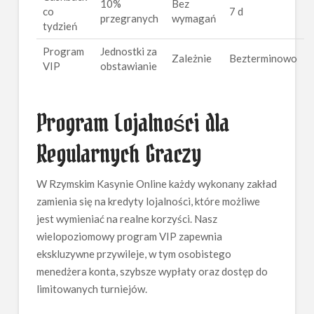
10%
Bez
co
7 d
przegranych
wymagań
tydzień
Program
Jednostki za
Zależnie
Bezterminowo
VIP
obstawianie
Program Lojalności dla
Regularnych Graczy
W Rzymskim Kasynie Online każdy wykonany zakład
zamienia się na kredyty lojalności, które możliwe
jest wymieniać na realne korzyści. Nasz
wielopoziomowy program VIP zapewnia
ekskluzywne przywileje, w tym osobistego
menedżera konta, szybsze wypłaty oraz dostęp do
limitowanych turniejów.