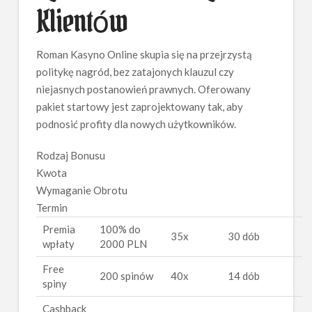
Klientów
Roman Kasyno Online skupia się na przejrzystą
politykę nagród, bez zatajonych klauzul czy
niejasnych postanowień prawnych. Oferowany
pakiet startowy jest zaprojektowany tak, aby
podnosić profity dla nowych użytkowników.
Rodzaj Bonusu
Kwota
Wymaganie Obrotu
Termin
Premia
100% do
35x
30 dób
wpłaty
2000 PLN
Free
200 spinów
40x
14 dób
spiny
Cashback