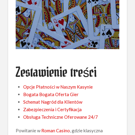
Kontakt
Zestawienie treści
Opcje Płatności w Naszym Kasynie
Bogata Bogata Oferta Gier
Schemat Nagród dla Klientów
Zabezpieczenia i Certyfikacja
Obsługa Techniczne Oferowane 24/7
Powitanie w
Roman Casino
, gdzie klasyczna