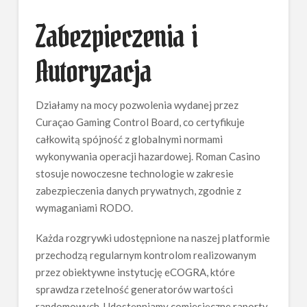
Zabezpieczenia i
Autoryzacja
Działamy na mocy pozwolenia wydanej przez
Curaçao Gaming Control Board, co certyfikuje
całkowitą spójność z globalnymi normami
wykonywania operacji hazardowej. Roman Casino
stosuje nowoczesne technologie w zakresie
zabezpieczenia danych prywatnych, zgodnie z
wymaganiami RODO.
Każda rozgrywki udostępnione na naszej platformie
przechodzą regularnym kontrolom realizowanym
przez obiektywne instytucję eCOGRA, które
sprawdza rzetelność generatorów wartości
randomowych. Udostępniamy comiesięczne raporty