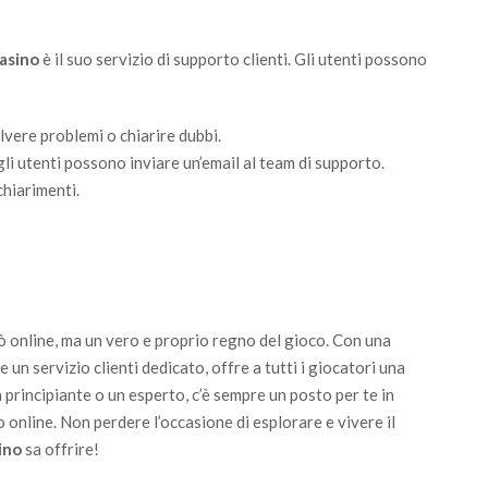
Casino
è il suo servizio di supporto clienti. Gli utenti possono
lvere problemi o chiarire dubbi.
li utenti possono inviare un’email al team di supporto.
chiarimenti.
ò online, ma un vero e proprio regno del gioco. Con una
e un servizio clienti dedicato, offre a tutti i giocatori una
 principiante o un esperto, c’è sempre un posto per te in
online. Non perdere l’occasione di esplorare e vivere il
ino
sa offrire!