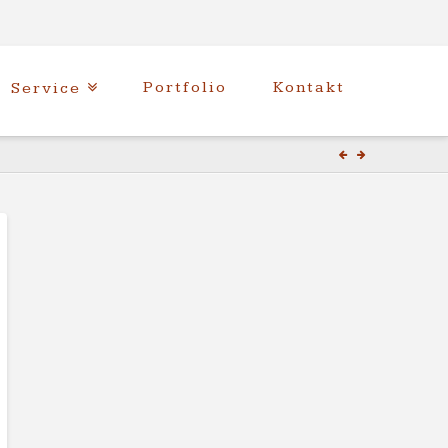
Portfolio
Kontakt
Service