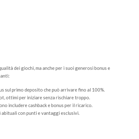
qualità dei giochi, ma anche per i suoi generosi bonus e
anti:
s sul primo deposito che può arrivare fino al 100%.
t, ottimi per iniziare senza rischiare troppo.
no includere cashback e bonus per il ricarico.
abituali con punti e vantaggi esclusivi.