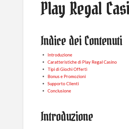
Play Regal Cas
Indice dei Contenuti
Introduzione
Caratteristiche di Play Regal Casino
Tipi di Giochi Offerti
Bonus e Promozioni
Supporto Clienti
Conclusione
Introduzione