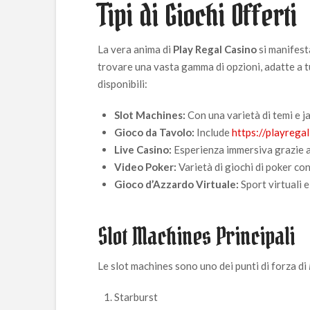
Tipi di Giochi Offerti
La vera anima di
Play Regal Casino
si manifesta
trovare una vasta gamma di opzioni, adatte a tut
disponibili:
Slot Machines:
Con una varietà di temi e j
Gioco da Tavolo:
Include
https://playregal
Live Casino:
Esperienza immersiva grazie ai
Video Poker:
Varietà di giochi di poker co
Gioco d’Azzardo Virtuale:
Sport virtuali 
Slot Machines Principali
Le slot machines sono uno dei punti di forza di
Starburst