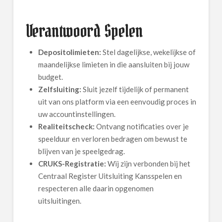
Verantwoord Spelen
Depositolimieten:
Stel dagelijkse, wekelijkse of
maandelijkse limieten in die aansluiten bij jouw
budget.
Zelfsluiting:
Sluit jezelf tijdelijk of permanent
uit van ons platform via een eenvoudig proces in
uw accountinstellingen.
Realiteitscheck:
Ontvang notificaties over je
speelduur en verloren bedragen om bewust te
blijven van je speelgedrag.
CRUKS-Registratie:
Wij zijn verbonden bij het
Centraal Register Uitsluiting Kansspelen en
respecteren alle daarin opgenomen
uitsluitingen.