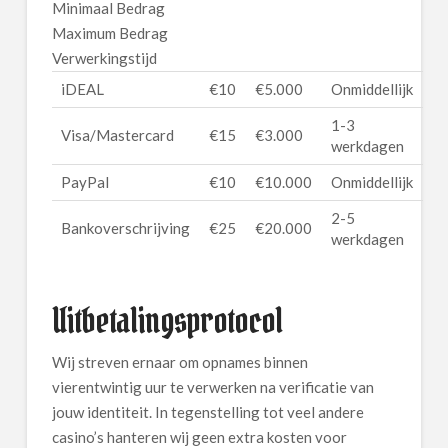
Minimaal Bedrag
Maximum Bedrag
Verwerkingstijd
iDEAL
€10
€5.000
Onmiddellijk
1-3
Visa/Mastercard
€15
€3.000
werkdagen
PayPal
€10
€10.000
Onmiddellijk
2-5
Bankoverschrijving
€25
€20.000
werkdagen
Uitbetalingsprotocol
Wij streven ernaar om opnames binnen
vierentwintig uur te verwerken na verificatie van
jouw identiteit. In tegenstelling tot veel andere
casino’s hanteren wij geen extra kosten voor