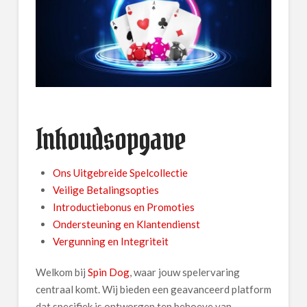
Kontakt
Inhoudsopgave
Ons Uitgebreide Spelcollectie
Veilige Betalingsopties
Introductiebonus en Promoties
Ondersteuning en Klantendienst
Vergunning en Integriteit
Welkom bij
Spin Dog
, waar jouw spelervaring
centraal komt. Wij bieden een geavanceerd platform
dat specifiek is ontworgen ten behoeve van