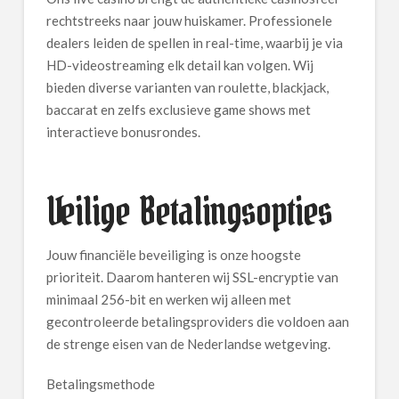
rechtstreeks naar jouw huiskamer. Professionele
dealers leiden de spellen in real-time, waarbij je via
HD-videostreaming elk detail kan volgen. Wij
bieden diverse varianten van roulette, blackjack,
baccarat en zelfs exclusieve game shows met
interactieve bonusrondes.
Veilige Betalingsopties
Jouw financiële beveiliging is onze hoogste
prioriteit. Daarom hanteren wij SSL-encryptie van
minimaal 256-bit en werken wij alleen met
gecontroleerde betalingsproviders die voldoen aan
de strenge eisen van de Nederlandse wetgeving.
Betalingsmethode