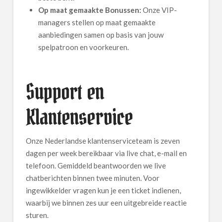
Op maat gemaakte Bonussen:
Onze VIP-
managers stellen op maat gemaakte
aanbiedingen samen op basis van jouw
spelpatroon en voorkeuren.
Support en
Klantenservice
Onze Nederlandse klantenserviceteam is zeven
dagen per week bereikbaar via live chat, e-mail en
telefoon. Gemiddeld beantwoorden we live
chatberichten binnen twee minuten. Voor
ingewikkelder vragen kun je een ticket indienen,
waarbij we binnen zes uur een uitgebreide reactie
sturen.