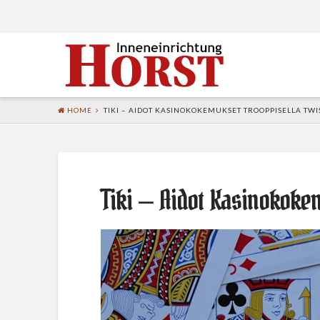
HOME
TIKI – AIDOT KASINOKOKEMUKSET TROOPPISELLA TWI
Tiki – Aidot Kasinokoke