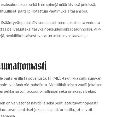
n maksubonuksen sekä free spinejä määrätyissä peleissä.
uulliset, paitsi piilotettuja vaatimuksia tai ansoja.
 lisääntyvät peliaktiivisuuden suhteen. Jokaisesta vedosta
aa pelivaluutaksi tai yksinoikeudellisiksi palkinnoiksi. VIP-
jä, henkilökohtaisesti varatun asiakasvastaavan ja
aumattomasti
e paitsi erillistä sovellusta. HTML5-tekniikka sallii sujuvan
pple- vai Android-puhelinta. Mobiililaitteisto vaalii jokaisen
 pelikirjaston, account-hallinnan sekä asiakaspalvelun.
nen on vaivatonta näytöllä sekä pelit latautuvat nopeasti
not ovat identtiset jokaisella platformeilla, joten voit
n tahansa.