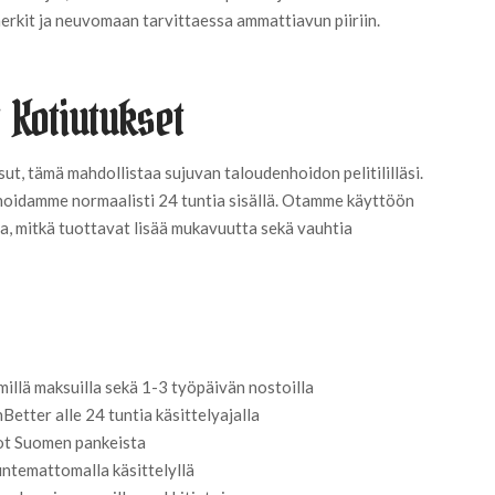
rkit ja neuvomaan tarvittaessa ammattiavun piiriin.
 Kotiutukset
ut, tämä mahdollistaa sujuvan taloudenhoidon pelitililläsi.
hoidamme normaalisti 24 tuntia sisällä. Otamme käyttöön
a, mitkä tuottavat lisää mukavuutta sekä vauhtia
illä maksuilla sekä 1-3 työpäivän nostoilla
Better alle 24 tuntia käsittelyajalla
tiot Suomen pankeista
untemattomalla käsittelyllä