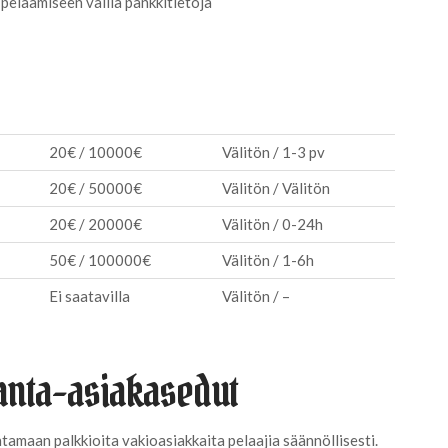
pelaamiseen vailla pankkitietoja
20€ / 10000€
Välitön / 1-3 pv
20€ / 50000€
Välitön / Välitön
20€ / 20000€
Välitön / 0-24h
50€ / 100000€
Välitön / 1-6h
Ei saatavilla
Välitön / –
anta-asiakasedut
amaan palkkioita vakioasiakkaita pelaajia säännöllisesti.