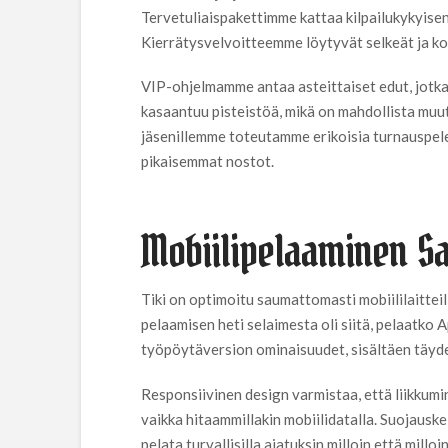
Tervetuliaispakettimme kattaa kilpailukykyise
Kierrätysvelvoitteemme löytyvät selkeät ja koht
VIP-ohjelmamme antaa asteittaiset edut, jotka
kasaantuu pisteistöä, mikä on mahdollista muutt
jäsenillemme toteutamme erikoisia turnauspele
pikaisemmat nostot.
Mobiilipelaaminen S
Tiki on optimoitu saumattomasti mobiililaitteill
pelaamisen heti selaimesta oli siitä, pelaatko A
työpöytäversion ominaisuudet, sisältäen täyden
Responsiivinen design varmistaa, että liikkumi
vaikka hitaammillakin mobiilidatalla. Suojauskei
pelata turvallisilla ajatuksin milloin että milloi