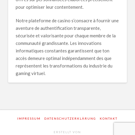
pour optimiser leur contentement.
Notre plateforme de casino s’consacre à fournir une
aventure de authentification transparente,
sécurisée et valorisante pour chaque membre de la
communauté grandissante. Les innovations
informatiques constantes garantissent que ton
accès demeure optimal indépendamment des que
représentent les transformations du industrie du
gaming virtuel.
Tutoriel
alexbigdeal
Détaillé
pour
Accéder
IMPRESSUM
DATENSCHUTZERKLÄRUNG
KONTAKT
à
ERSTELLT VON