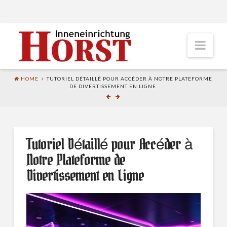
Nav
HOME
TUTORIEL DÉTAILLÉ POUR ACCÉDER À NOTRE PLATEFORME
Home
DE DIVERTISSEMENT EN LIGNE
Service
Fußboden
Tutoriel Détaillé pour Accéder à
Malerarbeiten
Notre Plateforme de
Deko und Gardinen
Divertissement en Ligne
Sonnenschutz
Polster
Portfolio