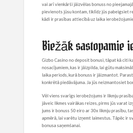
vai arī vienkārši jāizvēlas bonuss no pieejama
pievienots jūsu kontam, tiklīdz jūs pabeigsiet re
kādi ir prasības attiecībā uz laika ierobežojum
Biežāk sastopamie i
Gizbo Casino no deposit bonusi, tāpat kā citi 
nosacījumiem, kas ir jāizpilda, lai gūtu maksim
laika periods, kurā bonuss ir jāizmantot. Parasti
konkrētā piedāvājuma. Ja jūs neizmantosiet bonu
Vēl viens svarīgs ierobežojums ir likmju prasīb
jāveic likmes vairākas reizes, pirms jūs varat i
jums ir bonuss 50 eiro ar 30x likmju prasību, t
apmērā, lai varētu izņemt laimestus. Tāpēc ir s
bonusa saņemšanai.