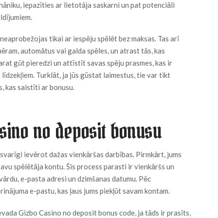
āniku, iepazīties ar lietotāja saskarni un pat potenciāli
ldījumiem.
eaprobežojas tikai ar iespēju spēlēt bez maksas. Tas arī
mēram, automātus vai galda spēles, un atrast tās, kas
arat gūt pieredzi un attīstīt savas spēju prasmes, kas ir
līdzekļiem. Turklāt, ja jūs gūstat laimestus, tie var tikt
 kas saistīti ar bonusu.
asino no deposit bonusu
svarīgi ievērot dažas vienkāršas darbības. Pirmkārt, jums
avu spēlētāja kontu. Šis process parasti ir vienkāršs un
 vārdu, e-pasta adresi un dzimšanas datumu. Pēc
prinājuma e-pastu, kas ļaus jums piekļūt savam kontam.
ievada Gizbo Casino no deposit bonus code, ja tāds ir prasīts,