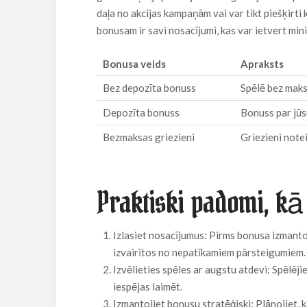
daļa no akcijas kampaņām vai var tikt piešķirti kā
bonusam ir savi nosacījumi, kas var ietvert min
Bonusa veids
Apraksts
Bez depozīta bonuss
Spēlē bez maks
Depozīta bonuss
Bonuss par jūs
Bezmaksas griezieni
Griezieni note
Praktiski padomi, kā
Izlasiet nosacījumus: Pirms bonusa izmanto
izvairītos no nepatīkamiem pārsteigumiem.
Izvēlieties spēles ar augstu atdevi: Spēlēji
iespējas laimēt.
Izmantojiet bonusu stratēģiski: Plānojiet, 