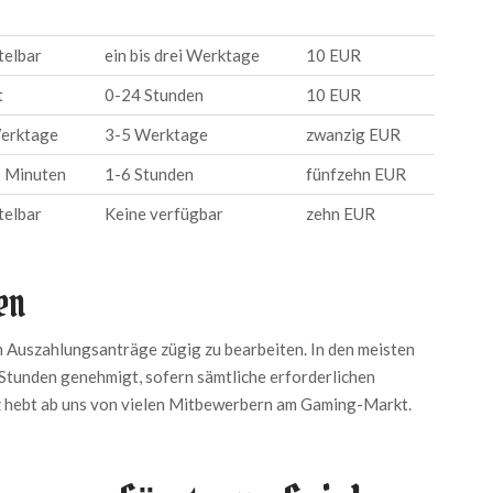
telbar
ein bis drei Werktage
10 EUR
t
0-24 Stunden
10 EUR
erktage
3-5 Werktage
zwanzig EUR
 Minuten
1-6 Stunden
fünfzehn EUR
telbar
Keine verfügbar
zehn EUR
en
m Auszahlungsanträge zügig zu bearbeiten. In den meisten
tunden genehmigt, sofern sämtliche erforderlichen
nz hebt ab uns von vielen Mitbewerbern am Gaming-Markt.