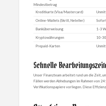
Mindestbetrag
Kreditkarte (Visa/Mastercard)
Unmit
Online-Wallets (Skrill, Neteller)
Sofor
Banküberweisung
1-3 W
Kryptowährungen
10-30
Prepaid-Karten
Unmit
Schnelle Bearbeitungszeit
Unser Finanzteam arbeitet rund um die Zeit, u
Fällen werden Abhebungen im Rahmen von 24 S
Verifikationspapiere vorliegen. Diese Effizie