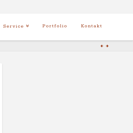
Portfolio
Kontakt
Service