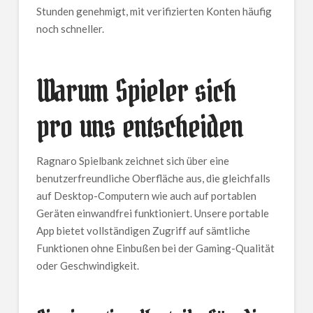
Stunden genehmigt, mit verifizierten Konten häufig
noch schneller.
Warum Spieler sich
pro uns entscheiden
Ragnaro Spielbank zeichnet sich über eine
benutzerfreundliche Oberfläche aus, die gleichfalls
auf Desktop-Computern wie auch auf portablen
Geräten einwandfrei funktioniert. Unsere portable
App bietet vollständigen Zugriff auf sämtliche
Funktionen ohne Einbußen bei der Gaming-Qualität
oder Geschwindigkeit.