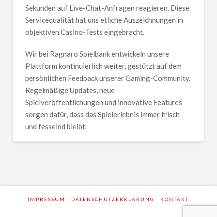
Sekunden auf Live-Chat-Anfragen reagieren. Diese
Servicequalität hat uns etliche Auszeichnungen in
objektiven Casino-Tests eingebracht.
Wir bei Ragnaro Spielbank entwickeln unsere
Plattform kontinuierlich weiter, gestützt auf dem
persönlichen Feedback unserer Gaming-Community.
Regelmäßige Updates, neue
Spielveröffentlichungen und innovative Features
sorgen dafür, dass das Spielerlebnis immer frisch
und fesselnd bleibt.
Ragnaro
alexbigdeal
Spielcasino
–
Die
IMPRESSUM
DATENSCHUTZERKLÄRUNG
KONTAKT
exzellente