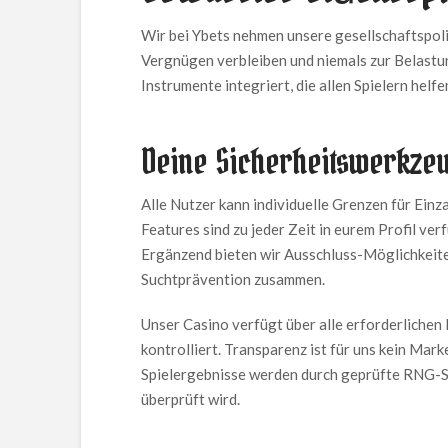
Wir bei Ybets nehmen unsere gesellschaftspoli
Vergnügen verbleiben und niemals zur Belastu
Instrumente integriert, die allen Spielern helfe
Deine Sicherheitswerkze
Alle Nutzer kann individuelle Grenzen für Einz
Features sind zu jeder Zeit in eurem Profil v
Ergänzend bieten wir Ausschluss-Möglichkeite
Suchtprävention zusammen.
Unser Casino verfügt über alle erforderlichen
kontrolliert. Transparenz ist für uns kein Mark
Spielergebnisse werden durch geprüfte RNG-S
überprüft wird.