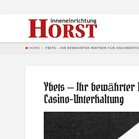
HOME
YBETS – IHR BEWÄHRTER PARTNER FÜR HOCHWERTI
Ybets – Ihr bewährter 
Casino-Unterhaltung