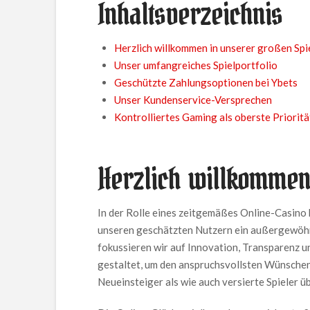
Inhaltsverzeichnis
Herzlich willkommen in unserer großen Spi
Unser umfangreiches Spielportfolio
Geschützte Zahlungsoptionen bei Ybets
Unser Kundenservice-Versprechen
Kontrolliertes Gaming als oberste Prioritä
Herzlich willkommen
In der Rolle eines zeitgemäßes Online-Casino 
unseren geschätzten Nutzern ein außergewöhnl
fokussieren wir auf Innovation, Transparenz u
gestaltet, um den anspruchsvollsten Wünschen 
Neueinsteiger als wie auch versierte Spieler ü