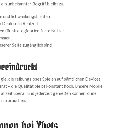
 ein unbekannter Begriff bleibt zu.
en und Schwankungsbreiten
 Dealern in Realzeit
en für strategieorientierte Nutzer
Summen
nserer Seite zugänglich sind
beeindruckt
e, die reibungsloses Spielen auf sämtlichen Devices
ät – die Qualität bleibt konstant hoch. Unsere Mobile
 allzeit überall und jederzeit genießen können, ohne
n zu brauchen.
onen bei Ybets