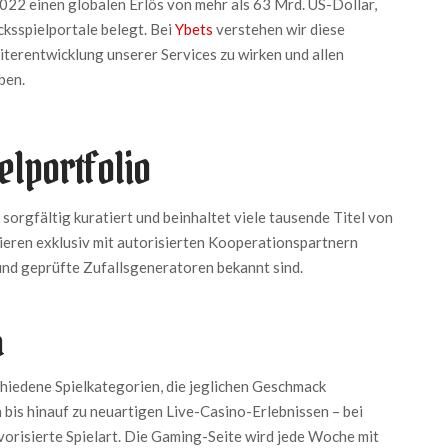
022 einen globalen Erlös von mehr als 63 Mrd. US-Dollar,
cksspielportale belegt. Bei
Ybets
verstehen wir diese
iterentwicklung unserer Services zu wirken und allen
ben.
elportfolio
rgfältig kuratiert und beinhaltet viele tausende Titel von
eren exklusiv mit autorisierten Kooperationspartnern
und geprüfte Zufallsgeneratoren bekannt sind.
n
hiedene Spielkategorien, die jeglichen Geschmack
 bis hinauf zu neuartigen Live-Casino-Erlebnissen – bei
vorisierte Spielart. Die Gaming-Seite wird jede Woche mit