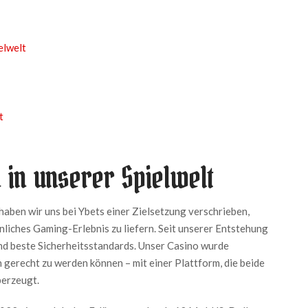
elwelt
t
 in unserer Spielwelt
haben wir uns bei Ybets einer Zielsetzung verschrieben,
iches Gaming-Erlebnis zu liefern. Seit unserer Entstehung
nd beste Sicherheitsstandards. Unser Casino wurde
gerecht zu werden können – mit einer Plattform, die beide
berzeugt.